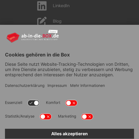
LinkedIn
Blog
YouTube
AGB
|
Lieferung
|
Zahlungsarten
|
Datenschutz
|
Bestellvorgang
|
Impressum
|
Information zur