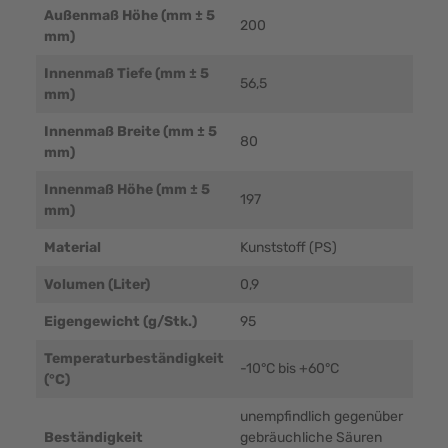
Außenmaß Höhe (mm ± 5
200
mm)
Innenmaß Tiefe (mm ± 5
56,5
mm)
Innenmaß Breite (mm ± 5
80
mm)
Innenmaß Höhe (mm ± 5
197
mm)
Material
Kunststoff (PS)
Volumen (Liter)
0,9
Eigengewicht (g/Stk.)
95
Temperaturbeständigkeit
-10°C bis +60°C
(°C)
unempfindlich gegenüber
Beständigkeit
gebräuchliche Säuren