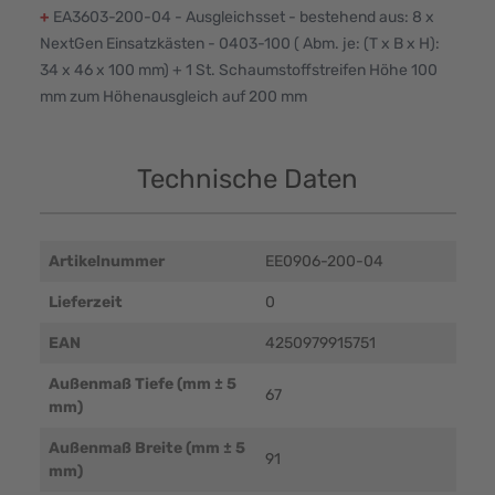
+
EA3603-200-04 - Ausgleichsset - bestehend aus: 8 x
NextGen Einsatzkästen - 0403-100 ( Abm. je: (T x B x H):
34 x 46 x 100 mm) + 1 St. Schaumstoffstreifen Höhe 100
mm zum Höhenausgleich auf 200 mm
Technische Daten
Artikelnummer
EE0906-200-04
Lieferzeit
0
EAN
4250979915751
Außenmaß Tiefe (mm ± 5
67
mm)
Außenmaß Breite (mm ± 5
91
mm)