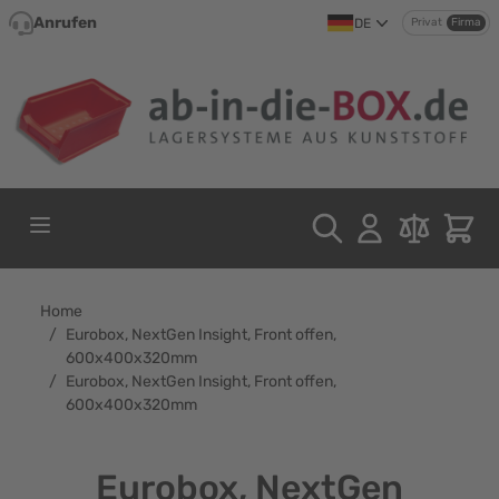
Direkt zum Inhalt
Anrufen
DE
Privat
Firma
Home
/
Eurobox, NextGen Insight, Front offen,
600x400x320mm
/
Eurobox, NextGen Insight, Front offen,
600x400x320mm
Eurobox, NextGen