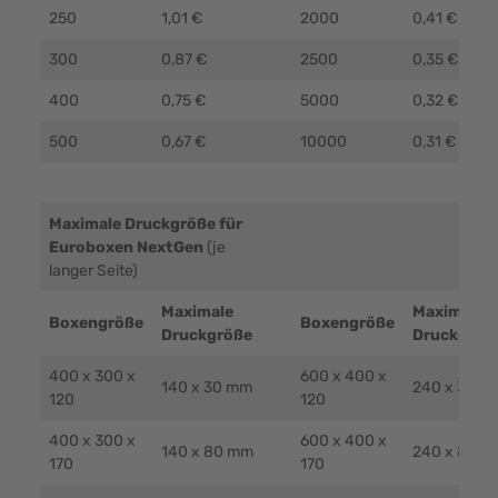
250
1,01 €
2000
0,41 €
300
0,87 €
2500
0,35 €
400
0,75 €
5000
0,32 €
500
0,67 €
10000
0,31 €
Maximale Druckgröße für
Euroboxen NextGen
(je
langer Seite)
Maximale
Maximale
Boxengröße
Boxengröße
Druckgröße
Druckgröß
400 x 300 x
600 x 400 x
140 x 30 mm
240 x 30 m
120
120
400 x 300 x
600 x 400 x
140 x 80 mm
240 x 80 m
170
170