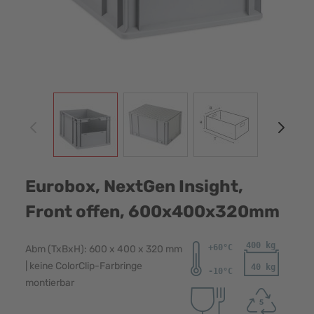
View larger image
View larger image
View larger image
View
Eurobox, NextGen Insight,
Front offen, 600x400x320mm
Abm (TxBxH): 600 x 400 x 320 mm
| keine ColorClip-Farbringe
montierbar