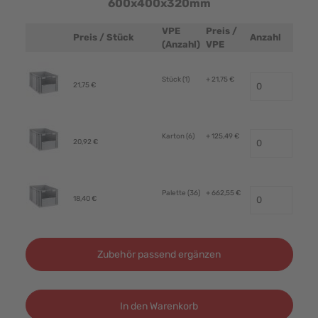
600x400x320mm
VPE
Preis /
Preis / Stück
Anzahl
Produktbild
(Anzahl)
VPE
Stück (1)
+ 21,75 €
21,75 €
Karton (6)
+ 125,49 €
20,92 €
Palette (36)
+ 662,55 €
18,40 €
Zubehör passend ergänzen
In den Warenkorb