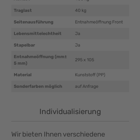
Traglast
40 kg
Seitenausführung
Entnahmeöffnung Front
Lebensmittelechtheit
Ja
Stapelbar
Ja
Entnahmeöffnung (mm±
295 x 105
5 mm)
Material
Kunststoff (PP)
Sonderfarben möglich
auf Anfrage
Individualisierung
Wir bieten Ihnen verschiedene