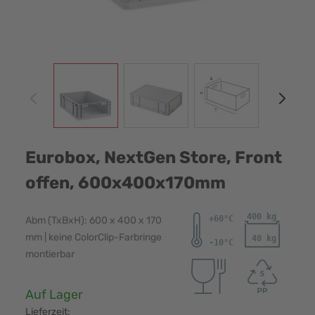
View larger image
View larger image
View larger image
View
Eurobox, NextGen Store, Front
offen, 600x400x170mm
Abm (TxBxH): 600 x 400 x 170
mm | keine ColorClip-Farbringe
montierbar
Verfügbarkeit:
Auf Lager
Lieferzeit: