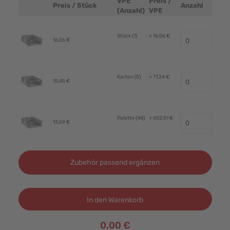
VPE
Preis /
Preis / Stück
Anzahl
Produktbild
(Anzahl)
VPE
Stück (1)
+ 16,06 €
16,06 €
Karton (5)
+ 77,24 €
15,45 €
Palette (48)
+ 652,51 €
13,59 €
Zubehör passend ergänzen
In den Warenkorb
0,00 €