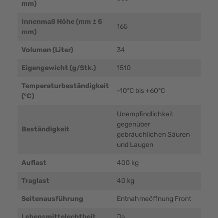
mm)
Innenmaß Höhe (mm ± 5
165
mm)
Volumen (Liter)
34
Eigengewicht (g/Stk.)
1510
Temperaturbeständigkeit
-10°C bis +60°C
(°C)
Unempfindlichkeit
gegenüber
Beständigkeit
gebräuchlichen Säuren
und Laugen
Auflast
400 kg
Traglast
40 kg
Seitenausführung
Entnahmeöffnung Front
Lebensmittelechtheit
Ja