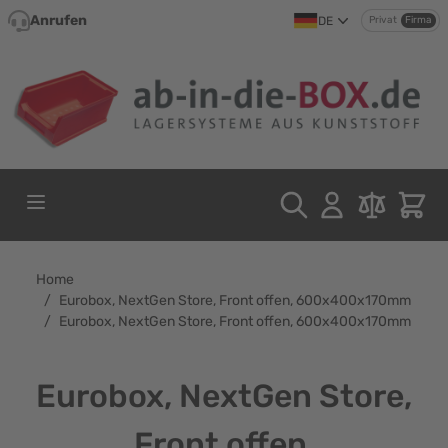
Direkt zum Inhalt
Anrufen
DE
Privat
Firma
Home
/
Eurobox, NextGen Store, Front offen, 600x400x170mm
/
Eurobox, NextGen Store, Front offen, 600x400x170mm
Eurobox, NextGen Store,
Front offen,