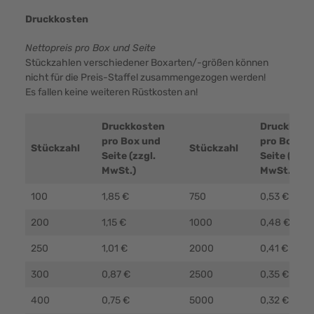
Druckkosten
Nettopreis pro Box und Seite
Stückzahlen verschiedener Boxarten/-größen können
nicht für die Preis-Staffel zusammengezogen werden!
Es fallen keine weiteren Rüstkosten an!
Druckkosten
Druckkost
pro Box und
pro Box un
Stückzahl
Stückzahl
Seite (zzgl.
Seite (zzgl.
MwSt.)
MwSt.)
100
1,85 €
750
0,53 €
200
1,15 €
1000
0,48 €
250
1,01 €
2000
0,41 €
300
0,87 €
2500
0,35 €
400
0,75 €
5000
0,32 €