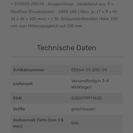
+
EA3603-200-04 - Ausgleichsset - bestehend aus: 8 x
NextGen Einsatzkästen - 0403-100 ( Abm. je: (T x B x H):
34 x 46 x 100 mm) + 1 St. Schaumstoffstreifen Höhe 100
mm zum Höhenausgleich auf 200 mm
Technische Daten
Artikelnummer
EES64-01-200-04
Versandfertig in 3-4
Lieferzeit
Werktagen
EAN
4250979917632
Griffe
geschlossen
Außenmaß Tiefe (mm ± 5
566
mm)