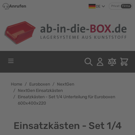
Direkt zum Inhalt
Anrufen
DE
Privat
Firma
Home
/
Euroboxen
/
NextGen
/
NextGen Einsatzkästen
/
Einsatzkästen - Set 1/4 Unterteilung für Euroboxen
600x400x220
Einsatzkästen - Set 1/4