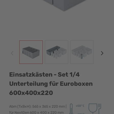
View larger image
View larger image
View larger image
View
Einsatzkästen - Set 1/4
Unterteilung für Euroboxen
600x400x220
Abm (TxBxH): 565 x 365 x 220 mm |
für NextGen 600 x 400 x 220 mm