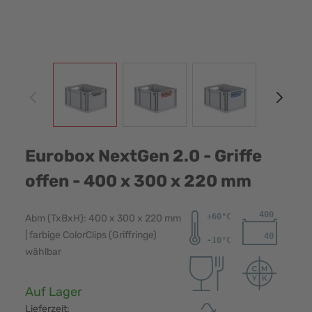
View larger image
View larger image
View larger image
View
Eurobox NextGen 2.0 - Griffe
offen - 400 x 300 x 220 mm
Abm (TxBxH): 400 x 300 x 220 mm
| farbige ColorClips (Griffringe)
wählbar
Verfügbarkeit:
Auf Lager
Lieferzeit: