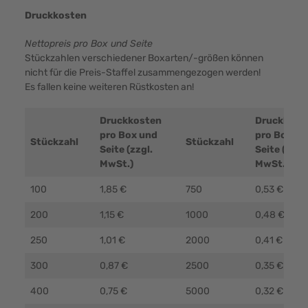
Druckkosten
Nettopreis pro Box und Seite
Stückzahlen verschiedener Boxarten/-größen können
nicht für die Preis-Staffel zusammengezogen werden!
Es fallen keine weiteren Rüstkosten an!
Druckkosten
Druckkost
pro Box und
pro Box un
Stückzahl
Stückzahl
Seite (zzgl.
Seite (zzgl.
MwSt.)
MwSt.)
100
1,85 €
750
0,53 €
200
1,15 €
1000
0,48 €
250
1,01 €
2000
0,41 €
300
0,87 €
2500
0,35 €
400
0,75 €
5000
0,32 €