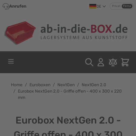
Direkt zum Inhalt
Anrufen
DE
Privat
Firma
Home
/
Euroboxen
/
NextGen
/
NextGen 2.0
/
Eurobox NextGen 2.0 - Griffe offen - 400 x 300 x 220
mm
Eurobox NextGen 2.0 -
Griffe offen - 400 x 300