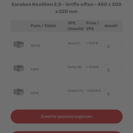
Eurobox NextGen 2.0 - Griffe offen - 400 x 300
x 220 mm
VPE
Preis /
Preis / Stück
Anzahl
Produktbild
(Anzahl)
VPE
Stück (1)
+ 10,07 €
10,07 €
Karton (8)
+ 75,00 €
9,38 €
Palette (72)
+ 535,05 €
7,43 €
Zubehör passend ergänzen