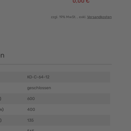
0,00 €
zzgl. 19% MwSt.
, exkl.
Versandkosten
en
KO-C-64-12
geschlossen
)
600
m)
400
)
135