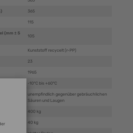
565
)
365
115
el (mm ± 5
105
Kunststoff recycelt (r-PP)
23
1965
C)
-10°C bis +60°C
unempfindlich gegenüber gebräuchlichen
Säuren und Laugen
400 kg
40 kg