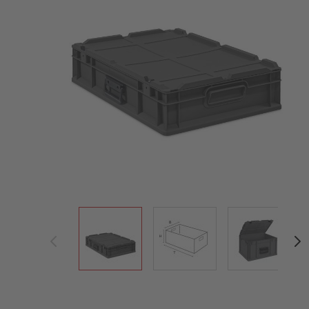
View larger image
View larger image
View large