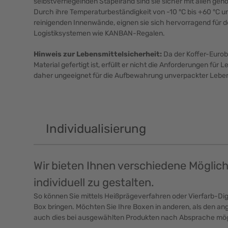
selbstverriegelnden Stapelrand sind sie sicher mit allen ge
Durch ihre Temperaturbeständigkeit von -10 °C bis +60 °C un
reinigenden Innenwände, eignen sie sich hervorragend für de
Logistiksystemen wie KANBAN-Regalen.
Hinweis zur Lebensmittelsicherheit:
Da der Koffer-Eurob
Material gefertigt ist, erfüllt er nicht die Anforderungen für 
daher ungeeignet für die Aufbewahrung unverpackter Leben
Individualisierung
Wir bieten Ihnen verschiedene Möglic
individuell zu gestalten.
So können Sie mittels Heißprägeverfahren oder Vierfarb-Digi
Box bringen. Möchten Sie Ihre Boxen in anderen, als den ang
auch dies bei ausgewählten Produkten nach Absprache mög