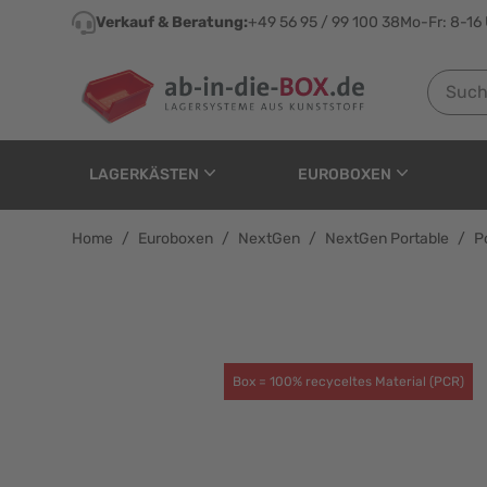
Direkt zum Inhalt
Verkauf & Beratung:
+49 56 95 / 99 100 38
Mo-Fr: 8-16
Suchen n
LAGERKÄSTEN
EUROBOXEN
Home
/
Euroboxen
/
NextGen
/
NextGen Portable
/
P
Portable - Eurokoffer 
Box = 100% recyceltes Material (PCR)