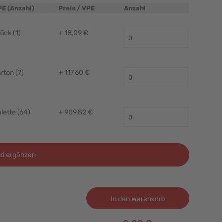
PE (Anzahl)
Preis / VPE
Anzahl
ück (1)
+ 18,09 €
rton (7)
+ 117,60 €
lette (64)
+ 909,82 €
d ergänzen
In den Warenkorb