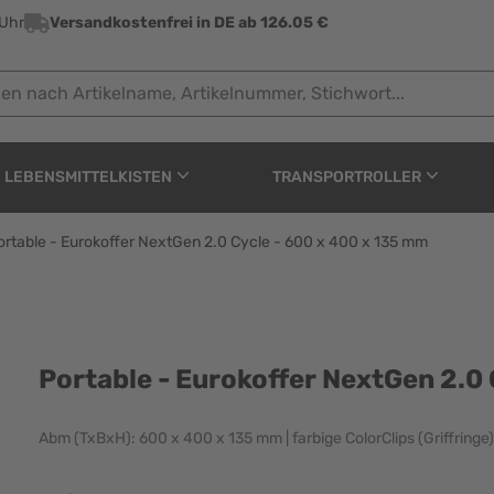
 Uhr
Versandkostenfrei in DE ab 126.05 €
ach Artikelname, Artikelnummer, Stichwort...
LEBENSMITTELKISTEN
TRANSPORTROLLER
ortable - Eurokoffer NextGen 2.0 Cycle - 600 x 400 x 135 mm
NextGen 2.0 Cycle - 600
Portable - Eurokoffer NextGen 2.0
Abm (TxBxH): 600 x 400 x 135 mm | farbige ColorClips (Griffringe