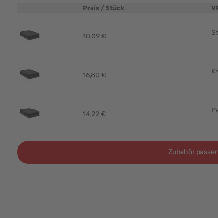
Preis / Stück
V
Produktbild
St
18,09 €
Ka
16,80 €
Pa
14,22 €
Zubehör passen