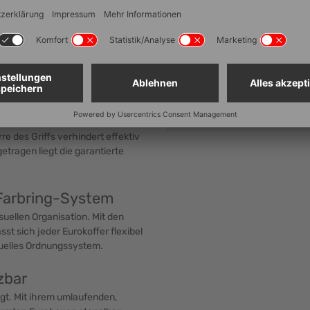
Bodenausführung
ugang
Seitenausführung
oder entfernt werden und lässt
 zusätzlichen Schutz sind an den
Lebensmittelechtheit
ckel kann mit einem Schloss
Stapelbar
Optionen zur Kennzeichnun
) lässt sich die Box wie ein
rre des Griffs verhindert effektiv
tragen liegt die garantierte
 Farbring-System
suellen Organisation. Mit den
t sich jeder Eurokoffer flexibel
duelles Ordnungssystem.
zbar
egt. Mit ihrem umlaufenden,