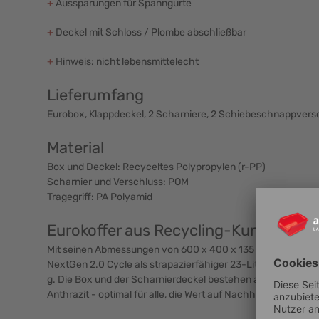
+
Aussparungen für Spanngurte
+
Deckel mit Schloss / Plombe abschließbar
+
Hinweis: nicht lebensmittelecht
Lieferumfang
Eurobox, Klappdeckel, 2 Scharniere, 2 Schiebeschnappvers
Material
Box und Deckel: Recyceltes Polypropylen (r-PP)
Scharnier und Verschluss: POM
Tragegriff: PA Polyamid
Eurokoffer aus Recycling-Kunststoff
Mit seinen Abmessungen von 600 x 400 x 135 mm präsentiert
NextGen 2.0 Cycle als strapazierfähiger 23-Liter-Behälter 
g. Die Box und der Scharnierdeckel bestehen aus Recycling-
Anthrazit - optimal für alle, die Wert auf Nachhaltigkeit legen