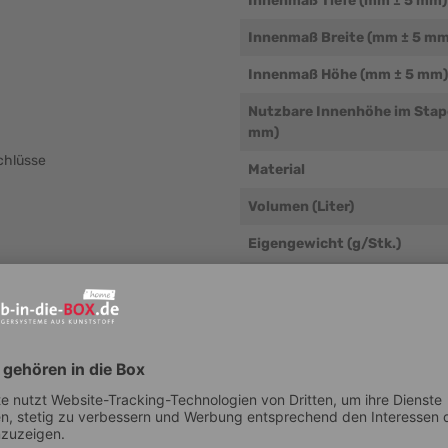
Innenmaß Tiefe (mm ± 5 mm)
Innenmaß Breite (mm ± 5 mm
Innenmaß Höhe (mm ± 5 mm)
Nutzbare Innenhöhe im Stap
mm)
chlüsse
Material
Volumen (Liter)
Eigengewicht (g/Stk.)
Temperaturbeständigkeit (°
Beständigkeit
 sich der Portable - Eurokoffer
mit einem Leergewicht von 1.965
Auflast
Kunststoff (r-PP) in trendigem
Traglast
.