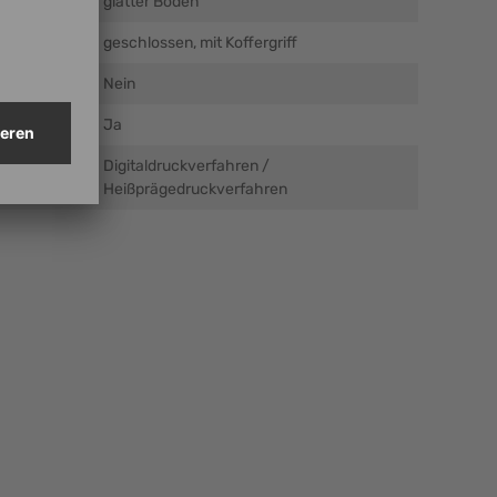
glatter Boden
geschlossen, mit Koffergriff
Nein
Ja
Digitaldruckverfahren /
g
Heißprägedruckverfahren