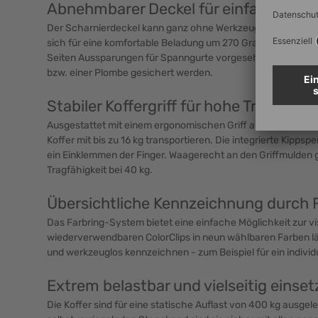
Abnehmbarer Deckel für einfachen Z
Der Scharnierdeckel kann ganz ohne Werkzeuge angebracht 
sich für eine komfortable Beladung um 270 Grad öffnen. Für
Seiten Aussparungen für Spanngurte vorgesehen und der De
bzw. einer Plombe gesichert werden.
Stabiler Koffergriff für hohe Traglasten
Ausgestattet mit einem ergonomischen Griff aus Polyamid (PA
Koffer mit bis zu 16 kg transportieren. Die integrierte Kippspe
ein Einklemmen der Finger. Waagerecht an den Griffmulden ge
Tragfähigkeit bei 40 kg.
Übersichtliche Kennzeichnung durch
Das Farbring-System bietet eine einfache Möglichkeit zur vi
wiederverwendbaren ColorClips in neun wählbaren Farben läss
und werkzeuglos kennzeichnen - zum Beispiel für ein indivi
Extrem belastbar und vielseitig einset
Die Koffer sind für eine statische Auflast von 400 kg ausgel