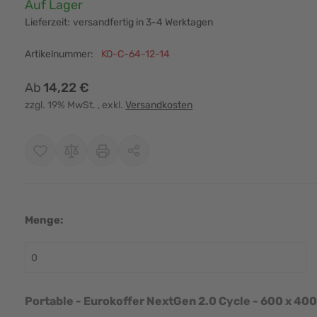
Verfügbarkeit:
Auf Lager
Lieferzeit:
versandfertig in 3-4 Werktagen
Artikelnummer:
KO-C-64-12-14
Ab
14,22 €
zzgl. 19% MwSt.
, exkl.
Versandkosten
Menge:
r image
View larger image
View larger image
View larger image
View larger i
Portable - Eurokoffer NextGen 2.0 Cycle - 600 x 40