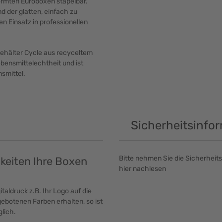
normten Euroboxen stapelbar.
d der glatten, einfach zu
n Einsatz in professionellen
ehälter Cycle aus recyceltem
Lebensmittelechtheit und ist
smittel.
Sicherheitsinfo
Bitte nehmen Sie die Sicherheits
hkeiten Ihre Boxen
hier nachlesen
taldruck z.B. Ihr Logo auf die
ebotenen Farben erhalten, so ist
lich.