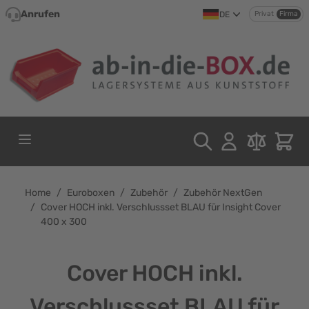
Direkt zum Inhalt
Anrufen
DE
Privat
Firma
Home
/
Euroboxen
/
Zubehör
/
Zubehör NextGen
/
Cover HOCH inkl. Verschlussset BLAU für Insight Cover
400 x 300
Cover HOCH inkl.
Verschlussset BLAU für