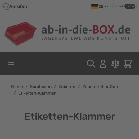
Direkt zum Inhalt
Anrufen
DE
Privat
Firma
Home
/
Euroboxen
/
Zubehör
/
Zubehör NextGen
/
Etiketten-Klammer
Etiketten-Klammer