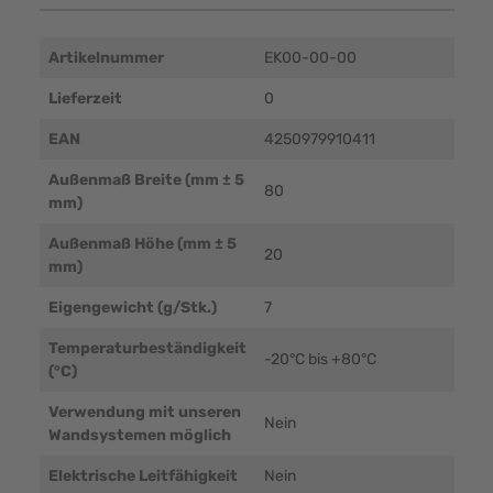
Artikelnummer
EK00-00-00
Lieferzeit
0
EAN
4250979910411
Außenmaß Breite (mm ± 5
80
mm)
Außenmaß Höhe (mm ± 5
20
mm)
Eigengewicht (g/Stk.)
7
Temperaturbeständigkeit
-20°C bis +80°C
(°C)
Verwendung mit unseren
Nein
Wandsystemen möglich
Elektrische Leitfähigkeit
Nein