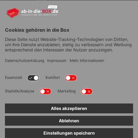
YouTube
AGB
|
Lieferung
|
Zahlungsarten
|
Datenschutz
|
Bestellvorgang
|
Impressum
|
Information zur
Barrierefreiheit
© ab-in-die-BOX 2026