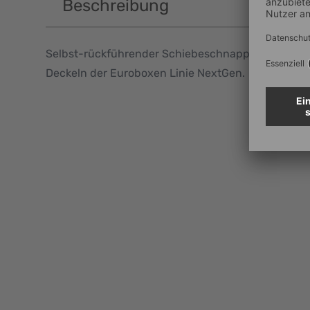
Beschreibung
Selbst-rückführender Schiebeschnappverschluss
Deckeln der Euroboxen Linie NextGen.