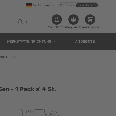
Deutschland
Privatkunde
Firma / Behörde
Mein Konto
Vergleich
Warenkorb
WERKSTATTEINRICHTUNG
ANGEBOTE
verschluss
 a' 4 St. Schiebeschna
 - 1 Pack a' 4 St.