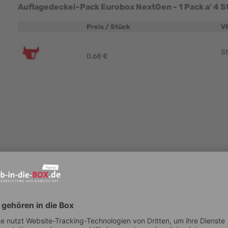
Auflagedeckel-Pack Eurobox NextGen - 1 Pack a' 4 
Preis / Stück
V
Produktbild
St
0,68 €