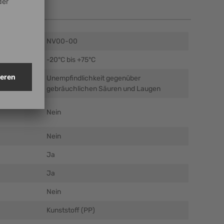
en
NV00-00
C)
-20°C bis +75°C
Unempfindlichkeit gegenüber
gebräuchlichen Säuren und Laugen
Nein
Nein
Ja
Ja
Nein
Kunststoff (PP)