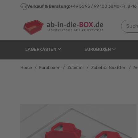
Direkt zum Inhalt
Verkauf & Beratung:
+49 56 95 / 99 100 38
Mo-Fr: 8-16
Suchen n
LAGERKÄSTEN
EUROBOXEN
Home
/
Euroboxen
/
Zubehör
/
Zubehör NextGen
/
Au
Auflagedeckel-Pack Eu