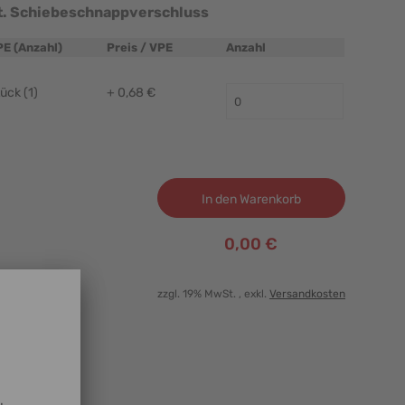
St. Schiebeschnappverschluss
PE (Anzahl)
Preis / VPE
Anzahl
ück (1)
+ 0,68 €
In den Warenkorb
0,00 €
zzgl. 19% MwSt.
, exkl.
Versandkosten