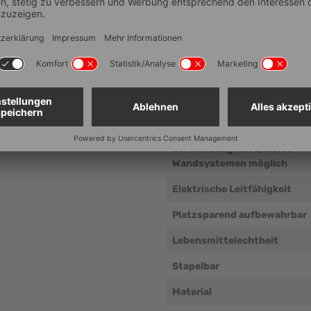
Technische Dat
 zur Verwendung mit
Artikelnummer
Temperaturbeständigkeit (°
Beständigkeit
Verwendung mit unseren
Wandsystemen möglich
Elektrische Leitfähigkeit
Platzsparend aufbewahrbar
Lebensmittelechtheit
Stapelbar
Material