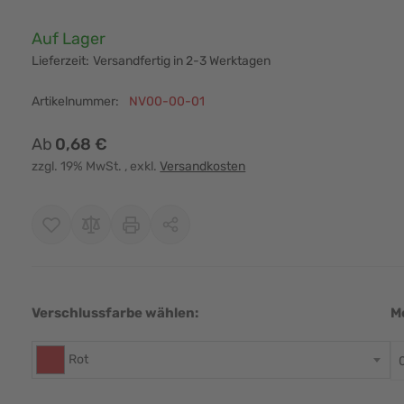
Verfügbarkeit:
Auf Lager
Lieferzeit:
Versandfertig in 2-3 Werktagen
Artikelnummer:
NV00-00-01
Ab
0,68 €
zzgl. 19% MwSt.
, exkl.
Versandkosten
r image
View larger image
View larger image
View larger image
View larger i
Verschlussfarbe wählen:
M
Rot