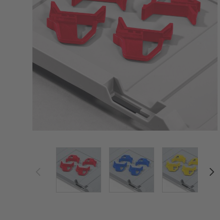
View larger image
View larger image
View large