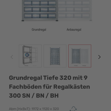
View larger image
View larger image
View larger image
View
Grundregal Tiefe 320 mit 9
Fachböden für Regalkästen
300 SN / BN / BH
Abm (HxBxT): 1972 x 1120 x 320