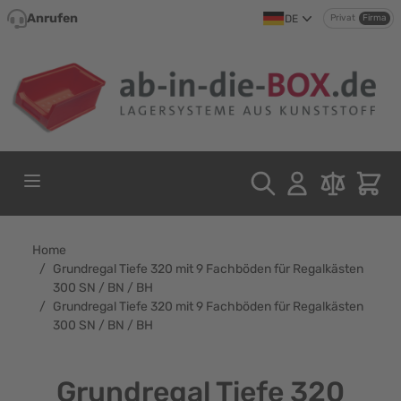
Direkt zum Inhalt
Anrufen
DE
Privat
Firma
Home
/
Grundregal Tiefe 320 mit 9 Fachböden für Regalkästen
300 SN / BN / BH
/
Grundregal Tiefe 320 mit 9 Fachböden für Regalkästen
300 SN / BN / BH
Grundregal Tiefe 320