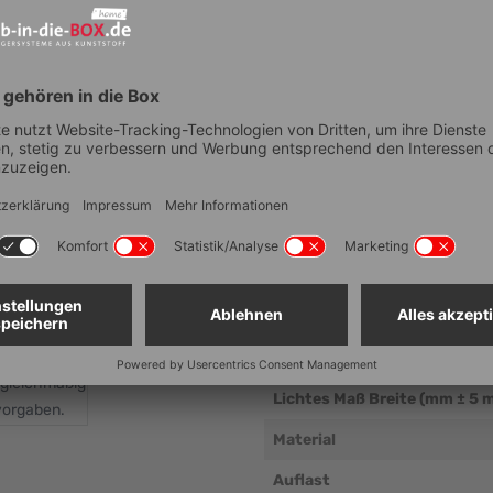
Technische Dat
Artikelnummer
EAN
Anzahl Fächer
Lebensmittelechtheit
Außenmaß Breite (mm ± 5 m
Außenmaß Tiefe (mm ± 5 mm
Außenmaß Höhe (mm ± 5 mm
 gleichmäßig
Lichtes Maß Breite (mm ± 5 
vorgaben.
Material
Auflast