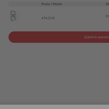
Preis / Stück
V
Produktbild
St
474,21 €
Zubehör passen