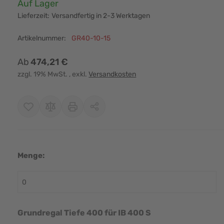
Verfügbarkeit:
Auf Lager
Lieferzeit:
Versandfertig in 2-3 Werktagen
Artikelnummer:
GR40-10-15
Ab
474,21 €
zzgl. 19% MwSt.
, exkl.
Versandkosten
Menge:
r image
View larger image
View larger image
View larger image
View larger i
Grundregal Tiefe 400 für IB 400 S