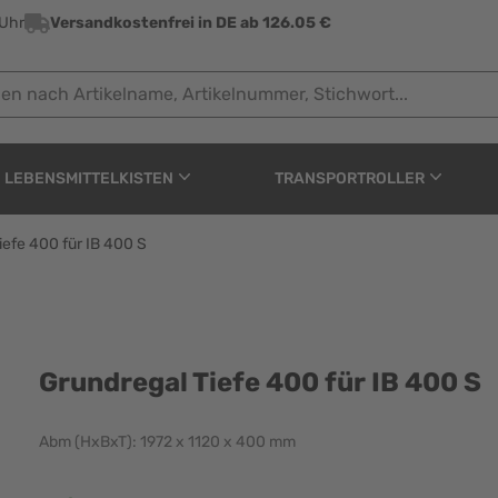
 Uhr
Versandkostenfrei in DE ab 126.05 €
ach Artikelname, Artikelnummer, Stichwort...
LEBENSMITTELKISTEN
TRANSPORTROLLER
iefe 400 für IB 400 S
ür IB 400 S
Grundregal Tiefe 400 für IB 400 S
Abm (HxBxT): 1972 x 1120 x 400 mm