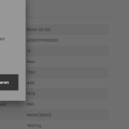
en
RE40-01-00
4250979903000
15
Nein
m)
1120
)
400
)
1972
mm)
980
Metall (Stahl)
1500 kg