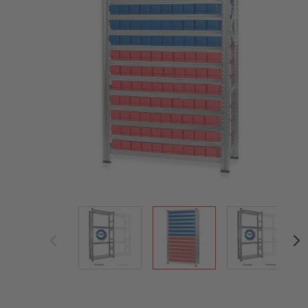
View larger image
View larger image
View large