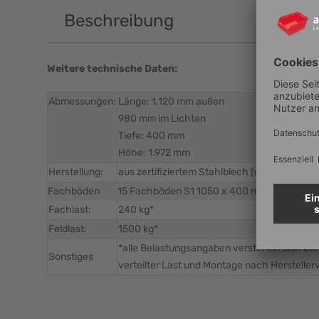
Beschreibung
Weitere technische Daten:
Abmessungen:
Länge: 1.120 mm außen
980 mm im Lichten
Tiefe: 400 mm
Höhe: 1.972 mm
Herstellung:
aus zertifiziertem Stahlblech (verzinkt)
Fachböden
15 Fachböden S1 1050 x 400 mm
Fachlast:
240 kg*
Feldlast:
1500 kg*
*alle Belastungsangaben verstehen sich bei
Sonstiges
verteilter Last und Montage nach Hersteller