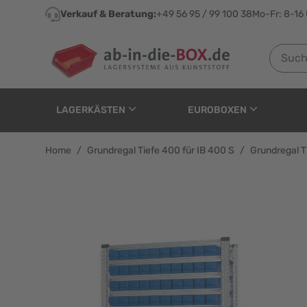
Direkt zum Inhalt
Verkauf & Beratung:
+49 56 95 / 99 100 38
Mo-Fr: 8-16
Suchen n
LAGERKÄSTEN
EUROBOXEN
Home
/
Grundregal Tiefe 400 für IB 400 S
/
Grundregal T
Grundregal Tiefe 400 f