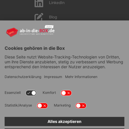
LinkedIn
Blog
YouTube
AGB
|
Lieferung
|
Zahlungsarten
|
Datenschutz
|
Bestellvorgang
|
Impressum
|
Information zur
Barrierefreiheit