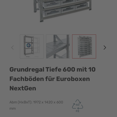
View larger image
View larger image
View larger image
View
Grundregal Tiefe 600 mit 10
Fachböden für Euroboxen
NextGen
Abm (HxBxT): 1972 x 1420 x 600
mm