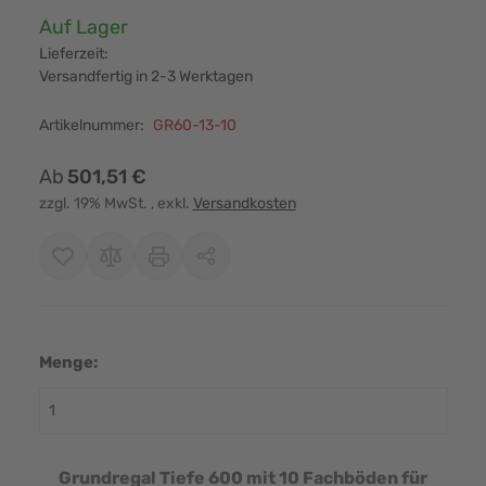
Verfügbarkeit:
Auf Lager
Lieferzeit:
Versandfertig in 2-3 Werktagen
Artikelnummer:
GR60-13-10
Ab
501,51 €
zzgl. 19% MwSt.
, exkl.
Versandkosten
Menge:
Grundregal Tiefe 600 mit 10 Fachböden für