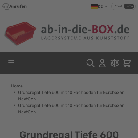
Direkt zum Inhalt
Anrufen
DE
Privat
Firma
Home
/
Grundregal Tiefe 600 mit 10 Fachböden für Euroboxen
NextGen
/
Grundregal Tiefe 600 mit 10 Fachböden für Euroboxen
NextGen
Grundregal Tiefe 600