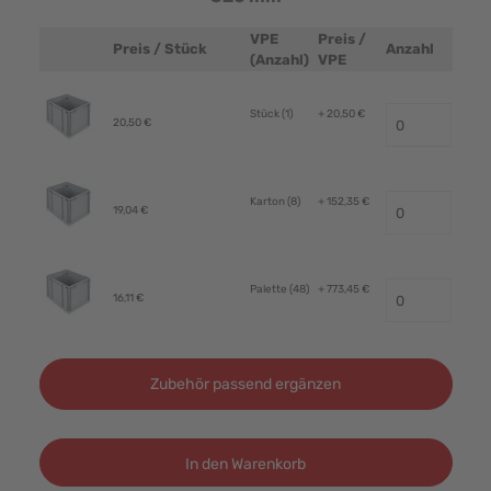
VPE
Preis /
Preis / Stück
Anzahl
Produktbild
(Anzahl)
VPE
Stück (1)
+ 20,50 €
20,50 €
Karton (8)
+ 152,35 €
19,04 €
Palette (48)
+ 773,45 €
16,11 €
Zubehör passend ergänzen
In den Warenkorb