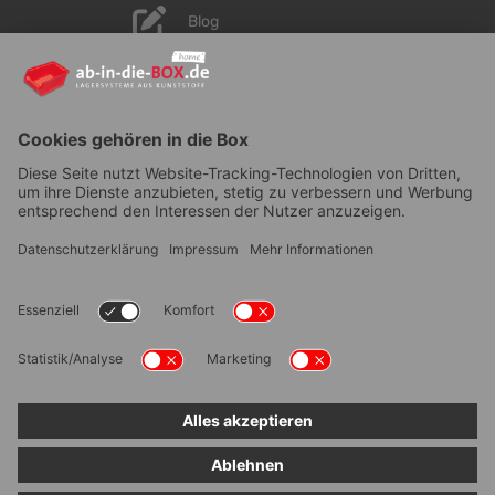
Blog
YouTube
AGB
|
Lieferung
|
Zahlungsarten
|
Datenschutz
|
Bestellvorgang
|
Impressum
|
Information zur
Barrierefreiheit