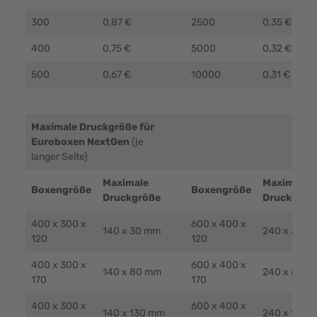
300
0,87 €
2500
0,35 €
400
0,75 €
5000
0,32 €
500
0,67 €
10000
0,31 €
Maximale Druckgröße für
Euroboxen NextGen
(je
langer Seite)
Maximale
Maximale
Boxengröße
Boxengröße
Druckgröße
Druckgröß
400 x 300 x
600 x 400 x
140 x 30 mm
240 x 30 m
120
120
400 x 300 x
600 x 400 x
140 x 80 mm
240 x 80 m
170
170
400 x 300 x
600 x 400 x
140 x 130 mm
240 x 130 