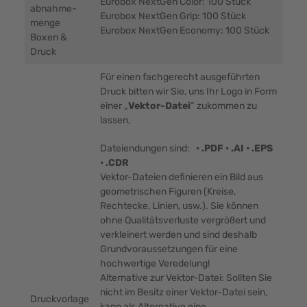
Eurobox NextGen Color: 100 Stück
abnahme-
Eurobox NextGen Grip: 100 Stück
menge
Eurobox NextGen Economy: 100 Stück
Boxen &
Druck
Für einen fachgerecht ausgeführten
Druck bitten wir Sie, uns Ihr Logo in Form
einer „
Vektor-Datei
“ zukommen zu
lassen,
Dateiendungen sind:
• .PDF • .AI • .EPS
• .CDR
Vektor-Dateien definieren ein Bild aus
geometrischen Figuren (Kreise,
Rechtecke, Linien, usw.). Sie können
ohne Qualitätsverluste vergrößert und
verkleinert werden und sind deshalb
Grundvoraussetzungen für eine
hochwertige Veredelung!
Alternative zur Vektor-Datei: Sollten Sie
nicht im Besitz einer Vektor-Datei sein,
Druckvorlage
kann als Alternative eine