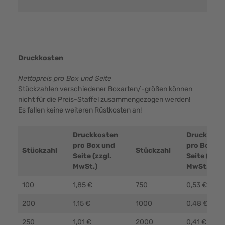
Druckkosten
Nettopreis pro Box und Seite
Stückzahlen verschiedener Boxarten/-größen können
nicht für die Preis-Staffel zusammengezogen werden!
Es fallen keine weiteren Rüstkosten an!
Druckkosten
Druckkost
pro Box und
pro Box un
Stückzahl
Stückzahl
Seite (zzgl.
Seite (zzgl.
MwSt.)
MwSt.)
100
1,85 €
750
0,53 €
200
1,15 €
1000
0,48 €
250
1,01 €
2000
0,41 €