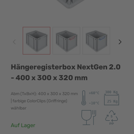
View larger image
View larger image
View larger image
View
Hängeregisterbox NextGen 2.0
- 400 x 300 x 320 mm
Abm (TxBxH): 400 x 300 x 320 mm
| farbige ColorClips (Griffringe)
wählbar
Verfügbarkeit:
Auf Lager