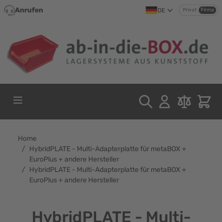
Direkt zum Inhalt
Anrufen
DE
Privat
Firma
Home
/
HybridPLATE - Multi-Adapterplatte für metaBOX +
EuroPlus + andere Hersteller
/
HybridPLATE - Multi-Adapterplatte für metaBOX +
EuroPlus + andere Hersteller
HybridPLATE - Multi-