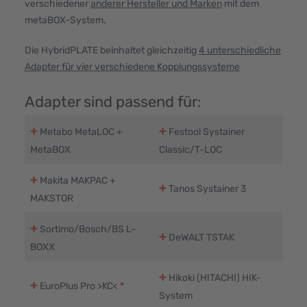
verschiedener
anderer Hersteller und Marken
mit dem
metaBOX-System.
Die HybridPLATE beinhaltet gleichzeitig
4 unterschiedliche
Adapter für vier verschiedene Kopplungssysteme
Adapter sind passend für:
+
+
Metabo MetaLOC +
Festool Systainer
MetaBOX
Classic/T-LOC
+
Makita MAKPAC +
+
Tanos Systainer 3
MAKSTOR
+
Sortimo/Bosch/BS L-
+
DeWALT TSTAK
BOXX
+
Hikoki (HITACHI) HIK-
+
EuroPlus Pro >KC<
*
System