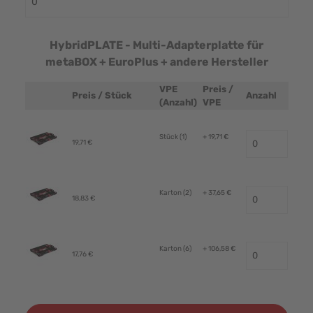
HybridPLATE - Multi-Adapterplatte für
metaBOX + EuroPlus + andere Hersteller
VPE
Preis /
Preis / Stück
Anzahl
Produktbild
(Anzahl)
VPE
Stück (1)
+ 19,71 €
19,71 €
Karton (2)
+ 37,65 €
18,83 €
Karton (6)
+ 106,58 €
17,76 €