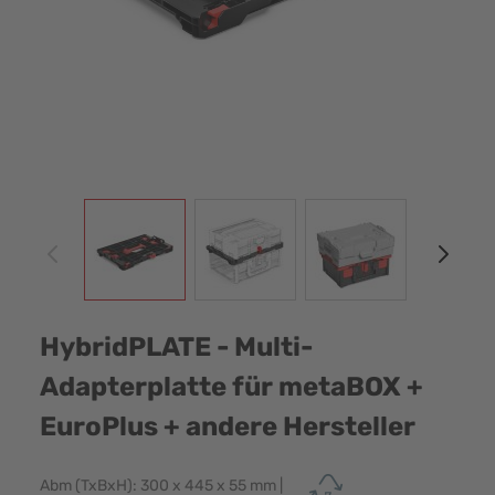
View larger image
View larger image
View larger image
View
HybridPLATE - Multi-
Adapterplatte für metaBOX +
EuroPlus + andere Hersteller
Abm (TxBxH): 300 x 445 x 55 mm |