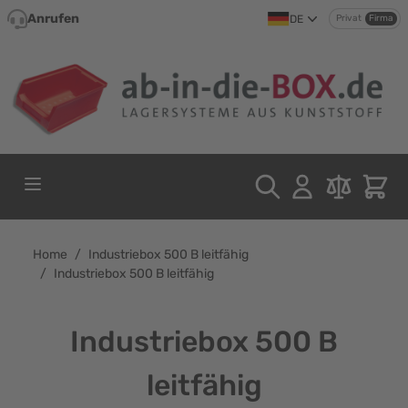
Direkt zum Inhalt
Anrufen
DE
Privat
Firma
Home
/
Industriebox 500 B leitfähig
/
Industriebox 500 B leitfähig
Industriebox 500 B
leitfähig