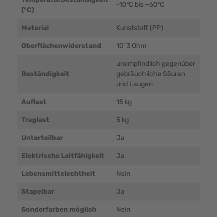
-10°C bis +60°C
(°C)
Material
Kunststoff (PP)
Oberflächenwiderstand
10^3 Ohm
unempfindlich gegenüber
Beständigkeit
gebräuchliche Säuren
und Laugen
Auflast
15 kg
Traglast
5 kg
Unterteilbar
Ja
Elektrische Leitfähigkeit
Ja
Lebensmittelechtheit
Nein
Stapelbar
Ja
Sonderfarben möglich
Nein