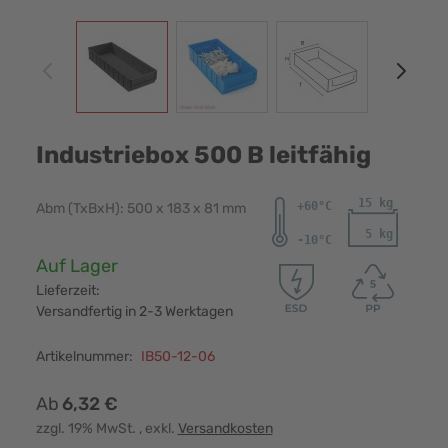
View larger image
View larger image
View larger image
View
Industriebox 500 B leitfähig
Abm (TxBxH): 500 x 183 x 81 mm
Verfügbarkeit:
Auf Lager
Lieferzeit:
Versandfertig in 2-3 Werktagen
Artikelnummer:
IB50-12-06
Ab
6,32 €
zzgl. 19% MwSt.
, exkl.
Versandkosten