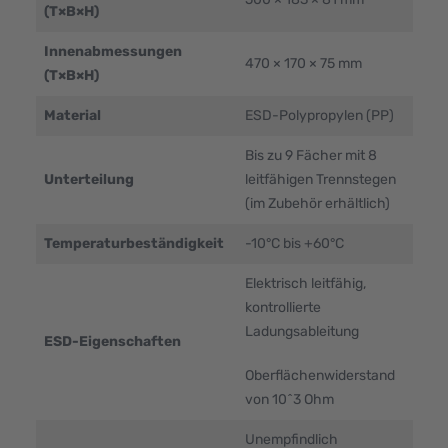
(T×B×H)
Innenabmessungen
470 × 170 × 75 mm
(T×B×H)
Material
ESD-Polypropylen (PP)
Bis zu 9 Fächer mit 8
Unterteilung
leitfähigen Trennstegen
(im Zubehör erhältlich)
Temperaturbeständigkeit
-10°C bis +60°C
Elektrisch leitfähig,
kontrollierte
Ladungsableitung
ESD-Eigenschaften
Oberflächenwiderstand
von 10^3 Ohm
Unempfindlich