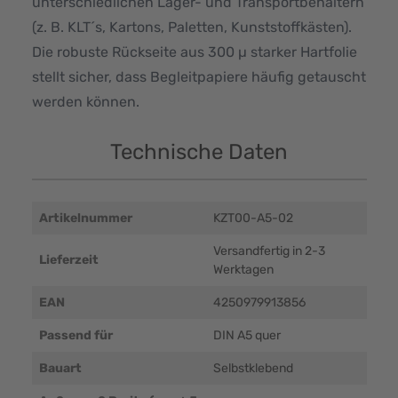
unterschiedlichen Lager- und Transportbehältern
(z. B. KLT´s, Kartons, Paletten, Kunststoffkästen).
Die robuste Rückseite aus 300 µ starker Hartfolie
stellt sicher, dass Begleitpapiere häufig getauscht
werden können.
Technische Daten
Artikelnummer
KZT00-A5-02
Versandfertig in 2-3
Lieferzeit
Werktagen
EAN
4250979913856
Passend für
DIN A5 quer
Bauart
Selbstklebend