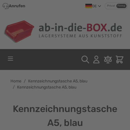
Direkt zum Inhalt
Anrufen
DE
Privat
Firma
Home
/
Kennzeichnungstasche A5, blau
/
Kennzeichnungstasche A5, blau
Kennzeichnungstasche
A5, blau