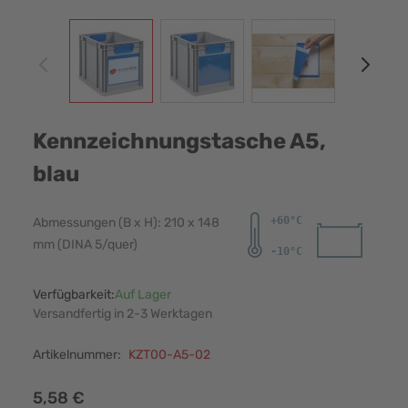
View larger image
View larger image
View larger image
View
Kennzeichnungstasche A5,
blau
Abmessungen (B x H): 210 x 148
mm (DINA 5/quer)
Verfügbarkeit:
Auf Lager
Versandfertig in 2-3 Werktagen
Artikelnummer:
KZT00-A5-02
5,58 €