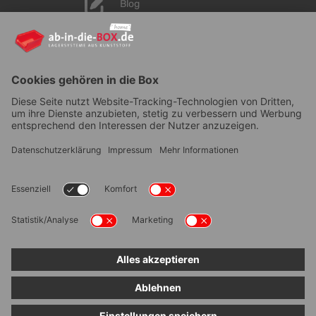
Blog
YouTube
AGB
|
Lieferung
|
Zahlungsarten
|
Datenschutz
|
Bestellvorgang
|
Impressum
|
Information zur
Barrierefreiheit
© ab-in-die-BOX 2026