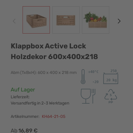
View larger image
View larger image
View larger image
View
Klappbox Active Lock
Holzdekor 600x400x218
Abm (TxBxH): 600 x 400 x 218 mm
Verfügbarkeit:
Auf Lager
Lieferzeit:
Versandfertig in 2-3 Werktagen
Artikelnummer:
KH64-21-05
Ab
16,89 €