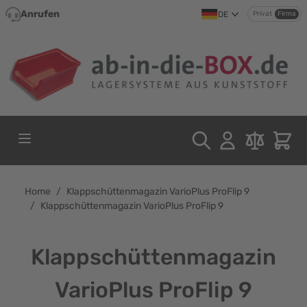
Direkt zum Inhalt
Anrufen
DE
Privat
Firma
Home
/
Klappschüttenmagazin VarioPlus ProFlip 9
/
Klappschüttenmagazin VarioPlus ProFlip 9
Klappschüttenmagazin
VarioPlus ProFlip 9