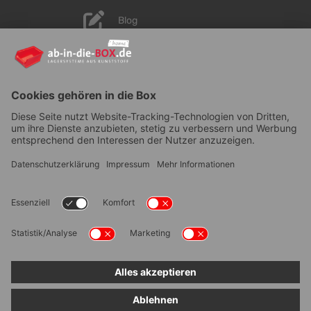
Blog
YouTube
AGB
|
Lieferung
|
Zahlungsarten
|
Datenschutz
|
Bestellvorgang
|
Impressum
|
Information zur
Barrierefreiheit