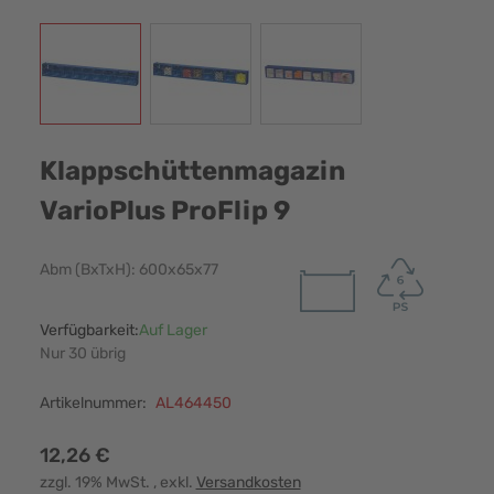
View larger image
View larger image
View larger image
Klappschüttenmagazin
VarioPlus ProFlip 9
Abm (BxTxH): 600x65x77
Verfügbarkeit:
Auf Lager
Nur 30 übrig
Artikelnummer:
AL464450
12,26 €
zzgl. 19% MwSt.
, exkl.
Versandkosten