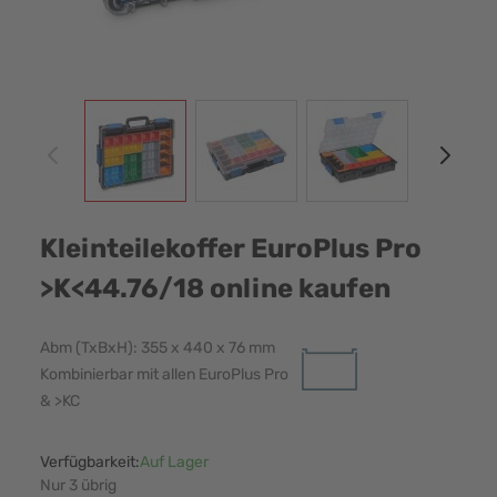
View larger image
View larger image
View larger image
View
Kleinteilekoffer EuroPlus Pro
>K<44.76/18 online kaufen
Abm (TxBxH): 355 x 440 x 76 mm
Kombinierbar mit allen EuroPlus Pro
& >KC
Verfügbarkeit:
Auf Lager
Nur 3 übrig