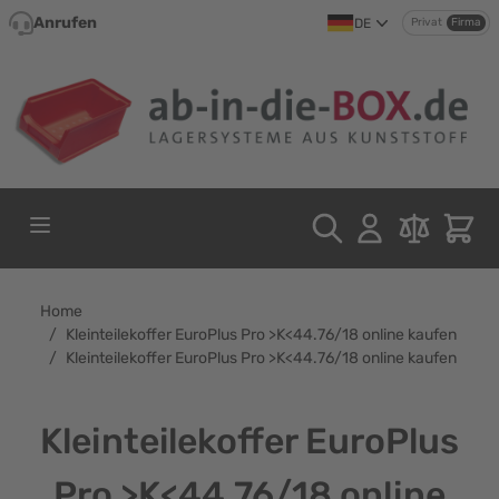
Direkt zum Inhalt
Anrufen
DE
Privat
Firma
Home
/
Kleinteilekoffer EuroPlus Pro >K<44.76/18 online kaufen
/
Kleinteilekoffer EuroPlus Pro >K<44.76/18 online kaufen
Kleinteilekoffer EuroPlus
Pro >K<44.76/18 online