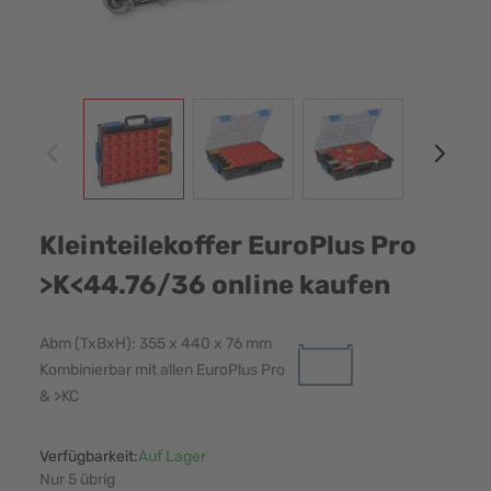
View larger image
View larger image
View larger image
View
Kleinteilekoffer EuroPlus Pro
>K<44.76/36 online kaufen
Abm (TxBxH): 355 x 440 x 76 mm
Kombinierbar mit allen EuroPlus Pro
& >KC
Verfügbarkeit:
Auf Lager
Nur 5 übrig