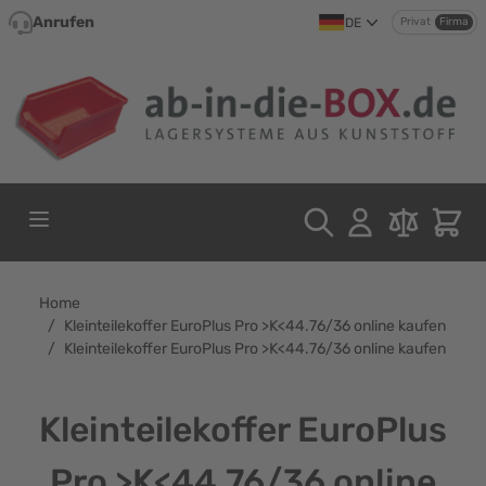
Direkt zum Inhalt
Anrufen
DE
Privat
Firma
Home
/
Kleinteilekoffer EuroPlus Pro >K<44.76/36 online kaufen
/
Kleinteilekoffer EuroPlus Pro >K<44.76/36 online kaufen
Kleinteilekoffer EuroPlus
Pro >K<44.76/36 online