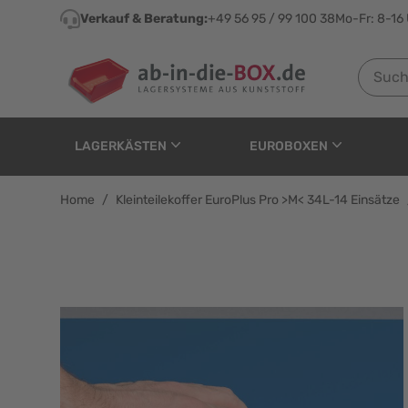
Direkt zum Inhalt
Verkauf & Beratung:
+49 56 95 / 99 100 38
Mo-Fr: 8-16
Suchen n
LAGERKÄSTEN
EUROBOXEN
Home
/
Kleinteilekoffer EuroPlus Pro >M< 34L-14 Einsätze
Kleinteilekoffer EuroPl