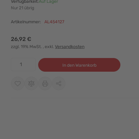
Verfügbarkeit:
Auf Lager
Nur 21 übrig
Artikelnummer:
AL454127
26,92 €
zzgl. 19% MwSt.
, exkl.
Versandkosten
Menge
In den Warenkorb
r image
View larger image