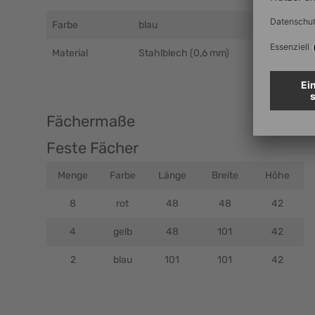
Farbe
blau
Material
Stahlblech (0,6 mm)
Fächermaße
Feste Fächer
Menge
Farbe
Länge
Breite
Höhe
8
rot
48
48
42
4
gelb
48
101
42
2
blau
101
101
42