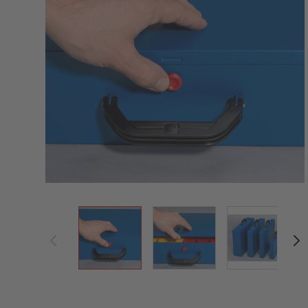
View larger image
View larger image
View large