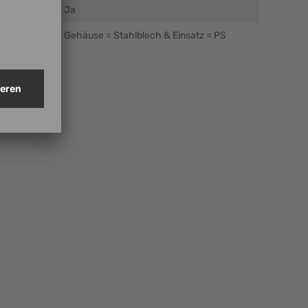
Ja
Gehäuse = Stahlblech & Einsatz = PS