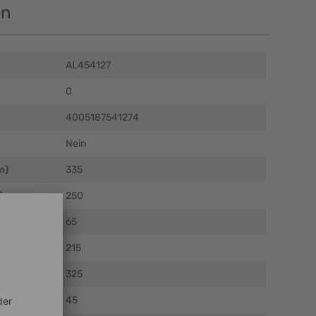
en
AL454127
0
4005187541274
Nein
m)
335
)
250
)
65
215
)
325
45