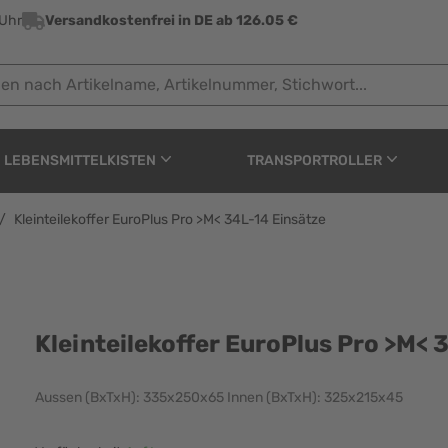
 Uhr
Versandkostenfrei in DE ab 126.05 €
ach Artikelname, Artikelnummer, Stichwort...
LEBENSMITTELKISTEN
TRANSPORTROLLER
/
Kleinteilekoffer EuroPlus Pro >M< 34L-14 Einsätze
us Pro >M< 34L-14 Einsä
Kleinteilekoffer EuroPlus Pro >M< 
Aussen (BxTxH): 335x250x65 Innen (BxTxH): 325x215x45