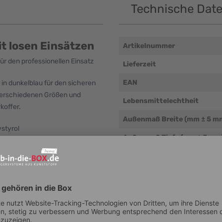
Technische Dat
it losen Einsätzen
Artikelnummer
ür den professionellen Einsatz
Lieferzeit
EAN
 in dunkelblau für den sicheren
 verschiedenen Größen und
Lebensmittelechtheit
koffer.
Außenmaß Breite (mm ± 5 m
styrol
Außenmaß Tiefe (mm ± 5 mm
 Einsätzen ab
Außenmaß Höhe (mm ± 5 mm
Innenmaß Tiefe (mm ± 5 mm)
Innenmaß Breite (mm ± 5 mm
Innenmaß Höhe (mm ± 5 mm)