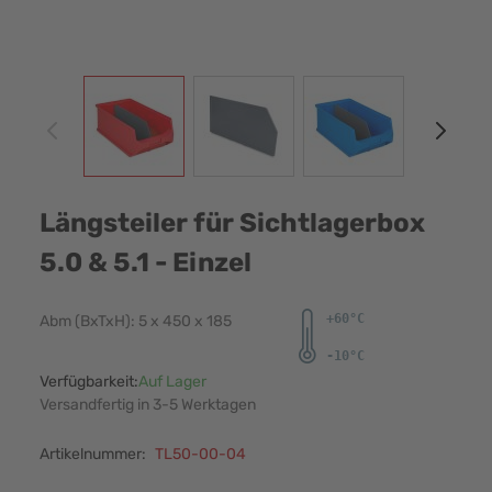
View larger image
View larger image
View larger image
View
Längsteiler für Sichtlagerbox
5.0 & 5.1 - Einzel
Abm (BxTxH): 5 x 450 x 185
Verfügbarkeit:
Auf Lager
Versandfertig in 3-5 Werktagen
Artikelnummer:
TL50-00-04