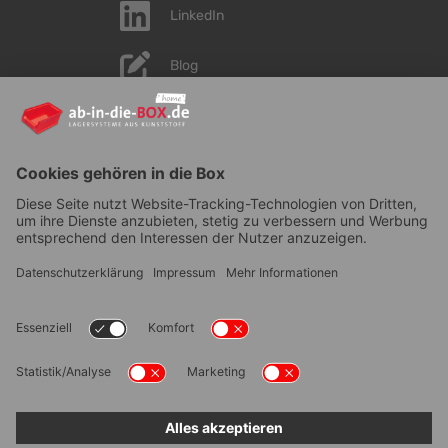
LinkedIn
Blog
YouTube
AGB
|
Lieferung
|
Zahlungsarten
|
Datenschutz
|
Bestellvorgang
|
Impressum
|
Information zur