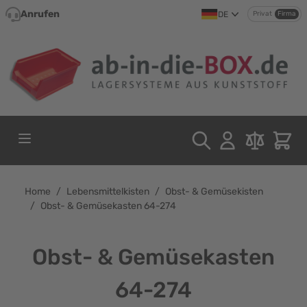
Direkt zum Inhalt
Anrufen
DE
Privat
Firma
Home
/
Lebensmittelkisten
/
Obst- & Gemüsekisten
/
Obst- & Gemüsekasten 64-274
Obst- & Gemüsekasten
64-274