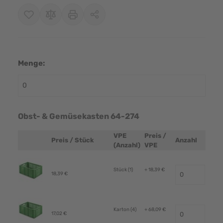
Menge:
Obst- & Gemüsekasten 64-274
VPE
Preis /
Preis / Stück
Anzahl
Produktbild
(Anzahl)
VPE
Stück (1)
+ 18,39 €
18,39 €
Karton (4)
+ 68,09 €
17,02 €