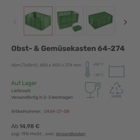
View larger image
View larger image
View larger image
View
Obst- & Gemüsekasten 64-274
Abm (TxBxH): 600 x 400 x 274 mm
Verfügbarkeit:
Auf Lager
Lieferzeit:
Versandfertig in 2-3 Werktagen
Artikelnummer:
GK64-27-08
Ab
14,98 €
zzgl. 19% MwSt.
, exkl.
Versandkosten