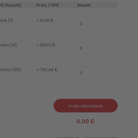
PE (Anzahl)
Preis / VPE
Anzahl
ück (1)
+ 8,00 €
rton (12)
+ 88,93 €
lette (120)
+ 782,68 €
In den Warenkorb
0,00 €