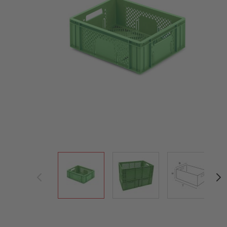
View larger image
View larger image
View large