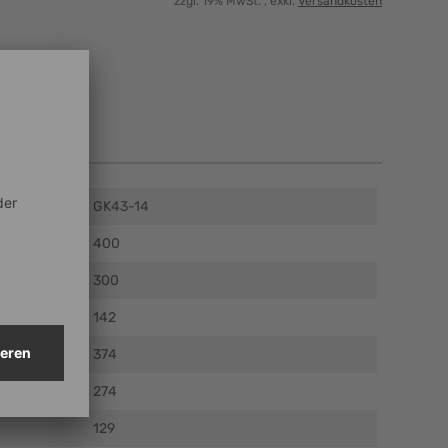
zzgl. 19% MwSt.
, exkl.
Versandkosten
en
GK43-14
)
400
m)
300
)
142
374
)
274
129