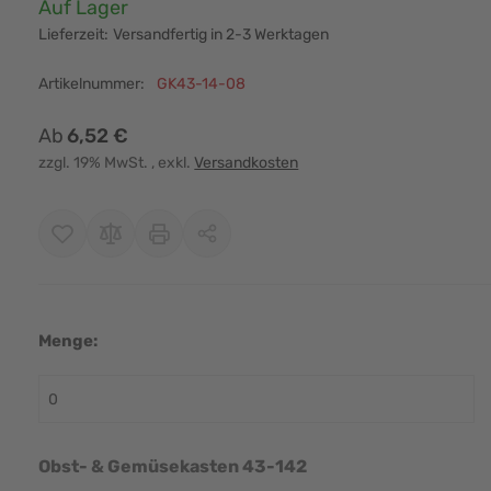
Verfügbarkeit:
Auf Lager
Lieferzeit:
Versandfertig in 2-3 Werktagen
Artikelnummer:
GK43-14-08
Ab
6,52 €
zzgl. 19% MwSt.
, exkl.
Versandkosten
Menge:
r image
View larger image
View larger image
View larger image
View larger i
Obst- & Gemüsekasten 43-142