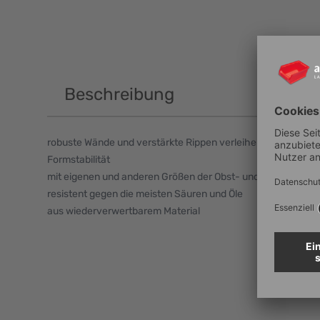
Beschreibung
robuste Wände und verstärkte Rippen verleihen dem Behält
Formstabilität
mit eigenen und anderen Größen der Obst- und Gemüsekäst
resistent gegen die meisten Säuren und Öle
aus wiederverwertbarem Material