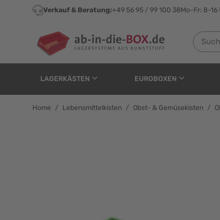
Direkt zum Inhalt
Verkauf & Beratung:
+49 56 95 / 99 100 38
Mo-Fr: 8-16
Suchen n
LAGERKÄSTEN
EUROBOXEN
Home
/
Lebensmittelkisten
/
Obst- & Gemüsekisten
/
O
Obst- & Gemüsekasten