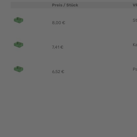
Preis / Stück
V
Produktbild
St
8,00 €
Ka
7,41 €
Pa
6,52 €