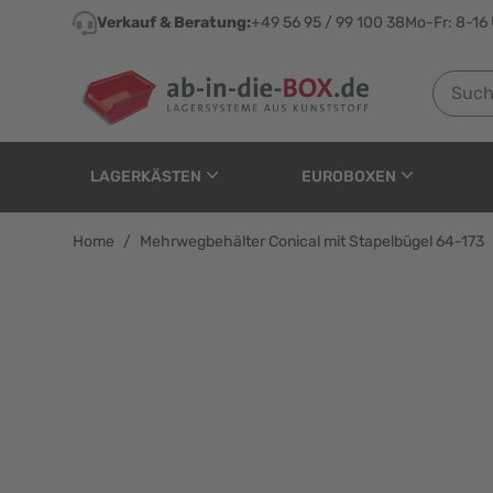
Direkt zum Inhalt
Verkauf & Beratung:
+49 56 95 / 99 100 38
Mo-Fr: 8-16
Suchen n
LAGERKÄSTEN
EUROBOXEN
Home
/
Mehrwegbehälter Conical mit Stapelbügel 64-173
Mehrwegbehälter Conic