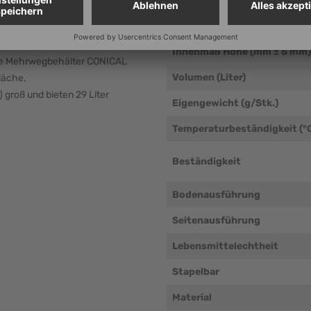
Innenmaß Tiefe (mm ± 5 mm)
uro-Behälter übereinander
Innenmaß Breite (mm ± 5 mm
elagert werden, klappen Sie den
Innenmaß Höhe (mm ± 5 mm)
 die Mehrwegbehälter CONICAL
Volumen (Liter)
läche.
groß und bieten 29 Liter
Eigengewicht (g/Stk.)
Temperaturbeständigkeit (°
Beständigkeit
Bodenausführung
Seitenausführung
Lebensmittelechtheit
Stapelbar
Material