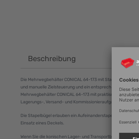
Beschreibung
Die Mehrwegbehälter CONICAL 64-173 mit Stapelbügel sind o
und manuelle Zielsteuerung und ein entsprechendes Handlin
Mehrwegbehälter CONICAL 64-173 mit praktischen Griffmulde
Lagerungs-, Versand- und Kommissionieraufgaben.
Die Stapelbügel erlauben ein Aufeinanderstapeln mehrerer
Einsatz eines Deckels.
Wenn Sie die konischen Lager- und Transportboxen aufeina