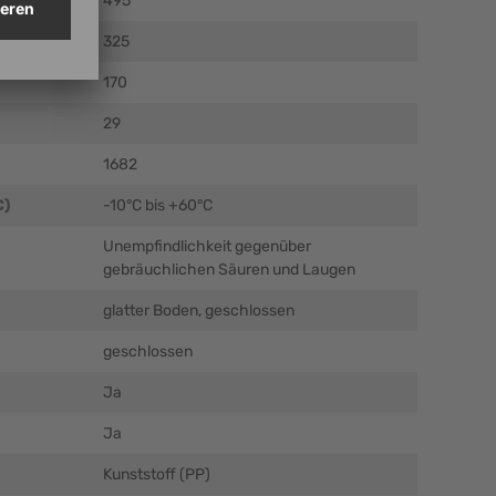
495
)
325
170
29
1682
C)
-10°C bis +60°C
Unempfindlichkeit gegenüber
gebräuchlichen Säuren und Laugen
glatter Boden, geschlossen
geschlossen
Ja
Ja
Kunststoff (PP)