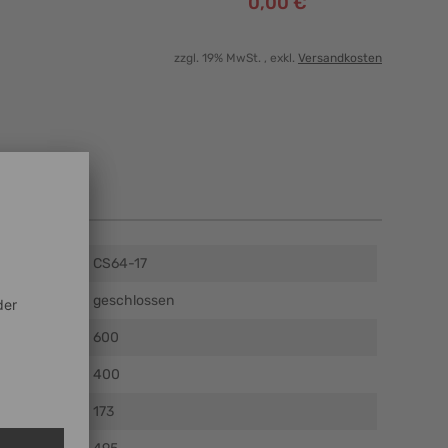
0,00 €
zzgl. 19% MwSt.
, exkl.
Versandkosten
en
CS64-17
geschlossen
)
600
m)
400
)
173