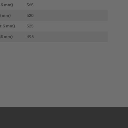
 5 mm)
365
5 mm)
520
± 5 mm)
325
 5 mm)
495