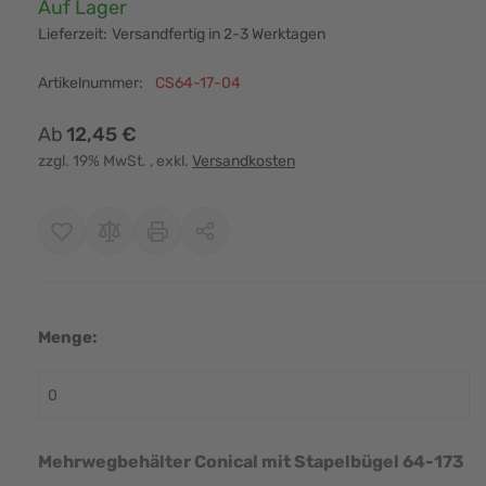
Verfügbarkeit:
Auf Lager
Lieferzeit:
Versandfertig in 2-3 Werktagen
Artikelnummer:
CS64-17-04
Ab
12,45 €
zzgl. 19% MwSt.
, exkl.
Versandkosten
Menge:
r image
View larger image
View larger image
View larger image
View larger i
Mehrwegbehälter Conical mit Stapelbügel 64-173