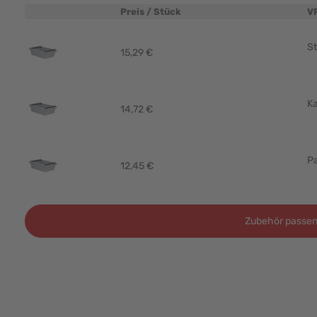
Preis / Stück
V
Produktbild
St
15,29 €
Ka
14,72 €
Pa
12,45 €
Zubehör passen