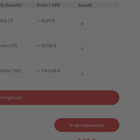
PE (Anzahl)
Preis / VPE
Anzahl
ück (1)
+ 15,29 €
rton (10)
+ 147,18 €
lette (140)
+ 1743,48 €
d ergänzen
In den Warenkorb