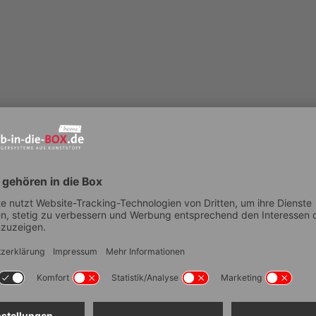
Technische Dat
ptimiert für die automatische
Artikelnummer
g. Kaufen Sie die
Griffe
n auf jeder Seite für Ihre
Außenmaß Tiefe (mm ± 5 mm
 Mehrwegbehälter ohne den
Außenmaß Breite (mm ± 5 m
Außenmaß Höhe (mm ± 5 mm
nderschichten wollen, klappen