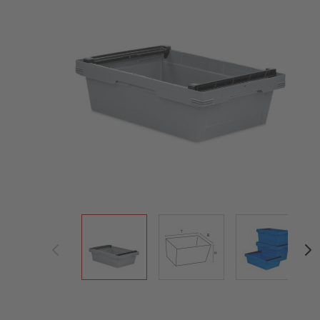
View larger image
View larger image
View large