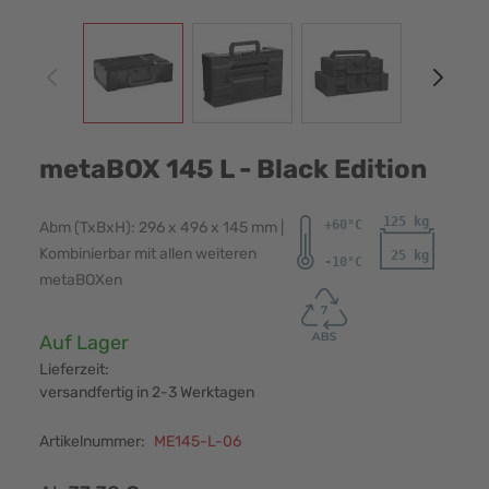
View larger image
View larger image
View larger image
View
metaBOX 145 L - Black Edition
Abm (TxBxH): 296 x 496 x 145 mm |
Kombinierbar mit allen weiteren
metaBOXen
Verfügbarkeit:
Auf Lager
Lieferzeit:
versandfertig in 2-3 Werktagen
Artikelnummer:
ME145-L-06