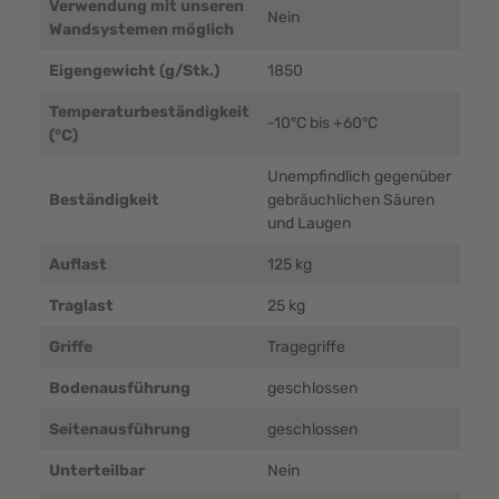
Verwendung mit unseren
Nein
Wandsystemen möglich
Eigengewicht (g/Stk.)
1850
Temperaturbeständigkeit
-10°C bis +60°C
(°C)
Unempfindlich gegenüber
Beständigkeit
gebräuchlichen Säuren
und Laugen
Auflast
125 kg
Traglast
25 kg
Griffe
Tragegriffe
Bodenausführung
geschlossen
Seitenausführung
geschlossen
Unterteilbar
Nein