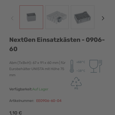
View larger image
View larger image
View larger image
View
NextGen Einsatzkästen - 0906-
60
Abm (TxBxH): 67 x 91 x 60 mm | für
Eurobehälter UNISTA mit Höhe 75
mm
Verfügbarkeit:
Auf Lager
Artikelnummer:
EE0906-60-04
1,10 €