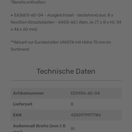
*Bereits enthalten:
+
EA3603-60-04 - Ausgleichsset - bestehend aus: 8 x
NextGen Einsatzkästen - 0403-60 ( Abm. je: (T x B x H): 34
x 46 x 60 mm)
**Aktuell nur Eurobehälter UNISTA mit Höhe 75 mm im
Sortiment
Technische Daten
Artikelnummer
EE0906-60-04
Lieferzeit
0
EAN
4250979917786
Außenmaß Breite (mm ± 5
91