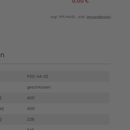
0,00 €
zzgl. 19% MwSt.
, exkl.
Versandkosten
en
P2G-64-22
geschlossen
)
600
m)
400
)
228