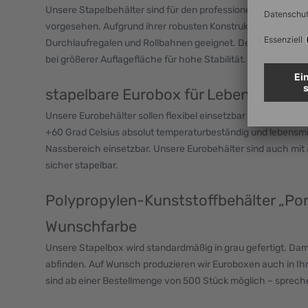
Unsere Stapelbehälter sind für den professionellen Einsatz 
vorgesehen. Aufgrund ihrer robusten Konstruktion sind sie ide
Durchlaufregalen und Rollbahnen geeignet. Der speziell ve
bei größerer Auflagefläche für hohe Stabilität.
stapelbare Eurobox für Lebensmittel
Unsere Eurobehälter sollen flexibel einsetzbar sein. Sie sind
+60 Grad Celsius absolut temperaturbeständig und lebensmit
Nassbereich einsetzbar. Unsere Eurobehälter sind auch mit
sicher stapelbar.
Polypropylen-Kunststoffbehälter „Por
Wunschfarbe
Unsere Stapelbox wird standardmäßig in grau gefertigt. Dam
abfinden. Auf Wunsch produzieren wir Euroboxen auch in I
sind ab einer Bestellmenge von 500 Stück möglich – spreche