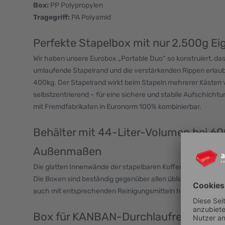
Box:
PP Polypropylen
Tragegriff:
PA Polyamid
Perfekte Stapelbox mit nur 2.500g E
Wir haben unsere Eurobox „Portable Duo“ so konstruiert, das
umlaufende Stapelrand und die verstärkenden Rippen erlaub
400kg. Der Stapelrand wirkt beim Stapeln mehrerer Kästen 
selbstzentrierend – für eine sichere und stabile Aufschicht
mit Fremdfabrikaten in Euronorm 100% kombinierbar.
Behälter mit 44-Liter-Volumen bei 6
Außenmaßen
Die glatten Innenwände der stapelbaren Koffer-Eurobehälter 
Die Boxen sind beständig gegenüber allen üblichen Säuren
auch mit entsprechenden Reinigungsmitteln hygienisch gesä
Box für KANBAN-Durchlaufregale & R