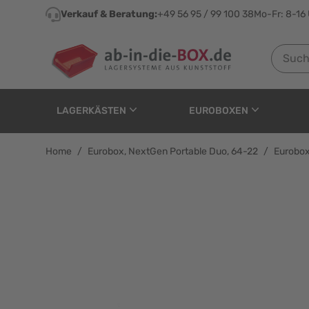
Direkt zum Inhalt
Verkauf & Beratung:
+49 56 95 / 99 100 38
Mo-Fr: 8-16
Suchen n
LAGERKÄSTEN
EUROBOXEN
Home
/
Eurobox, NextGen Portable Duo, 64-22
/
Eurobox
Eurobox, NextGen Port