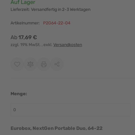
Verfügbarkeit:
Auf Lager
Lieferzeit:
Versandfertig in 2-3 Werktagen
Artikelnummer:
P2G64-22-04
Ab
17,69 €
zzgl. 19% MwSt.
, exkl.
Versandkosten
Menge:
r image
View larger image
View larger image
View larger image
Eurobox, NextGen Portable Duo, 64-22