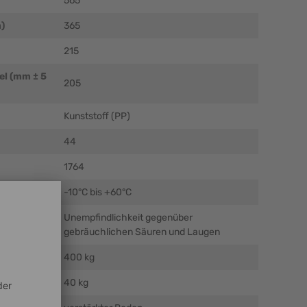
565
)
365
215
el (mm ± 5
205
Kunststoff (PP)
44
1764
C)
-10°C bis +60°C
Unempfindlichkeit gegenüber
gebräuchlichen Säuren und Laugen
400 kg
40 kg