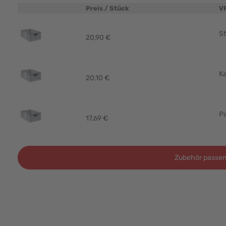
Preis / Stück
V
Produktbild
St
20,90 €
Ka
20,10 €
Pa
17,69 €
Zubehör passen