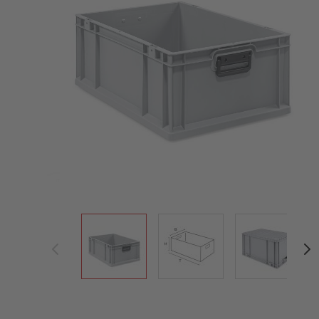
View larger image
View larger image
View large