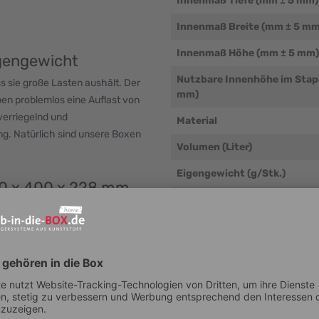
Innenmaß Tiefe (mm ± 5 mm)
Innenmaß Breite (mm ± 5 mm
Innenmaß Höhe (mm ± 5 mm)
igengewicht
Nutzbare Innenhöhe im Stap
s sie große Lasten aushält. Der
mm)
en problemlos eine Auflast von
verriegelnd und
Material
ung. Natürlich sind unsere Boxen
Volumen (Liter)
Eigengewicht (g/Stk.)
00 x 400 x 228 mm
Temperaturbeständigkeit (°
Beständigkeit
lassen sich einfach reinigen.
 und Laugen und können daher
Auflast
ubert und desinfiziert werden.
Traglast
ollbahnen geeignet