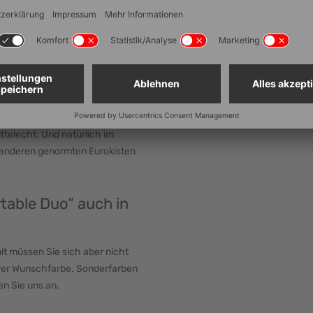
Bodenausführung
bei Transport und Lagerung
al für den Einsatz in
Seitenausführung
rstärkte Wabenboden sorgt auch
Lebensmittelechtheit
Stapelbar
- und Nassbereich
Sonderfarben möglich
 im Bereich -10 Grad Celsius bis
telecht. Und natürlich im
 anderen genormten Eurokisten
table Duo“ auch in
it müssen Sie sich aber nicht
hrer Wunschfarbe. Sonderfarben
n Sie uns an.