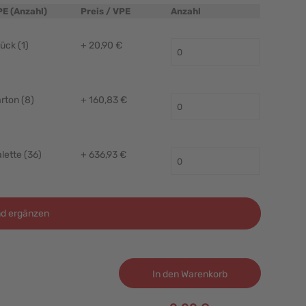
PE (Anzahl)
Preis / VPE
Anzahl
ück (1)
+ 20,90 €
rton (8)
+ 160,83 €
lette (36)
+ 636,93 €
d ergänzen
In den Warenkorb