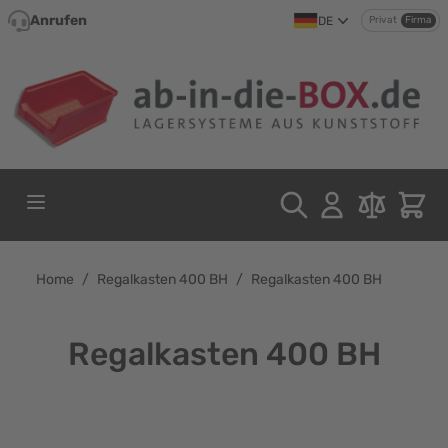
Direkt zum Inhalt
Anrufen
DE
Privat
Firma
Home
/
Regalkasten 400 BH
/
Regalkasten 400 BH
Regalkasten 400 BH