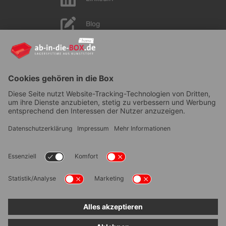
Blog
YouTube
AGB
|
Lieferung
|
Zahlungsarten
|
Datenschutz
|
Bestellvorgang
|
Impressum
|
Information zur
Barrierefreiheit