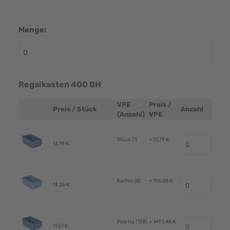
Menge:
Regalkasten 400 BH
VPE
Preis /
Preis / Stück
Anzahl
Produktbild
(Anzahl)
VPE
Stück (1)
+ 13,79 €
13,79 €
Karton (8)
+ 106,08 €
13,26 €
Palette (128)
+ 1493,48 €
11,67 €