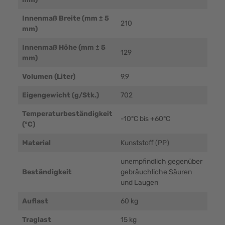
Innenmaß Breite (mm ± 5
210
mm)
Innenmaß Höhe (mm ± 5
129
mm)
Volumen (Liter)
9,9
Eigengewicht (g/Stk.)
702
Temperaturbeständigkeit
-10°C bis +60°C
(°C)
Material
Kunststoff (PP)
unempfindlich gegenüber
Beständigkeit
gebräuchliche Säuren
und Laugen
Auflast
60 kg
Traglast
15 kg