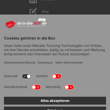
Blog
YouTube
AGB
|
Lieferung
|
Zahlungsarten
|
Datenschutz
|
Bestellvorgang
|
Impressum
|
Information zur
Barrierefreiheit