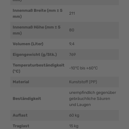
Innenmaß Breite (mm ± 5
211
mm)
Innenmaß Höhe (mm ± 5
80
mm)
Volumen (Liter)
9,4
Eigengewicht (g/Stk.)
769
Temperaturbeständigkeit
-10°C bis +60°C
(°C)
Material
Kunststoff (PP)
unempfindlich gegenüber
Beständigkeit
gebräuchliche Säuren
und Laugen
Auflast
60 kg
Traglast
15 kg