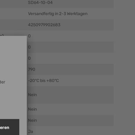
SD64-10-04
Versandfertig in 2-3 Werktagen
4250979902683
m)
0
)
0
)
0
790
C)
-20°C bis +80°C
Nein
Nein
Nein
Ja