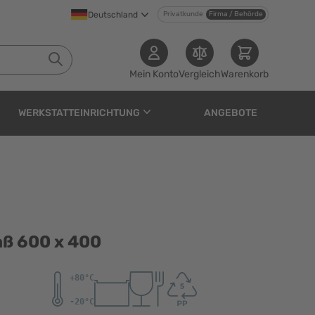
Deutschland
Privatkunde
Firma / Behörde
Mein Konto
Vergleich
Warenkorb
WERKSTATTEINRICHTUNG
ANGEBOTE
0
aß 600 x 400