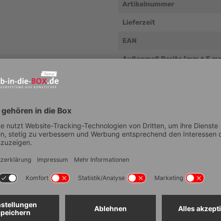
Artikelnummer
Lieferzeit
EAN
Außenmaß Breite (mm ± 5 m
Außenmaß Tiefe (mm ± 5 mm
Außenmaß Höhe (mm ± 5 mm
Eigengewicht (g/Stk.)
Temperaturbeständigkeit (°
Verwendung mit unseren
Wandsystemen möglich
Elektrische Leitfähigkeit
Platzsparend aufbewahrbar
Lebensmittelechtheit