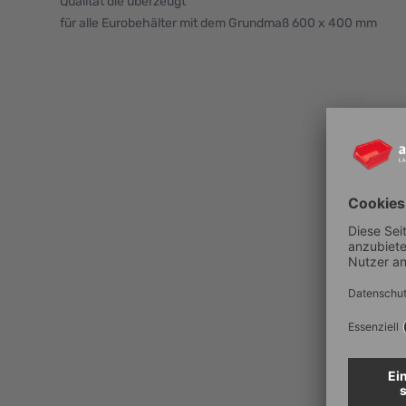
Qualität die überzeugt
für alle Eurobehälter mit dem Grundmaß 600 x 400 mm