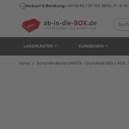
Direkt zum Inhalt
Verkauf & Beratung:
+49 56 95 / 99 100 38
Mo-Fr: 8-16
Suchen n
LAGERKÄSTEN
EUROBOXEN
Home
/
Scharnierdeckel UNISTA - Grundmaß 600 x 400
Scharnierdeckel UNIST