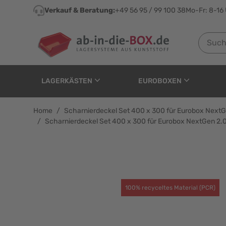
Direkt zum Inhalt
Verkauf & Beratung:
+49 56 95 / 99 100 38
Mo-Fr: 8-16
Suchen n
LAGERKÄSTEN
EUROBOXEN
Home
/
Scharnierdeckel Set 400 x 300 für Eurobox NextGe
/
Scharnierdeckel Set 400 x 300 für Eurobox NextGen 2.0 
Scharnierdeckel Set 40
100% recyceltes Material (PCR)