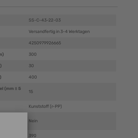
SS-C-43-22-03
Versandfertig in 3-4 Werktagen
4250979926665
m)
300
)
30
)
400
el (mm ± 5
15
Kunststoff (r-PP)
Nein
390