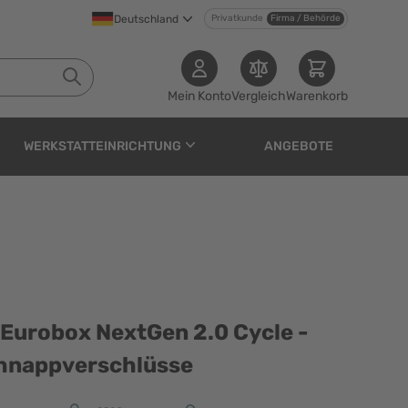
Deutschland
Privatkunde
Firma / Behörde
Mein Konto
Vergleich
Warenkorb
WERKSTATTEINRICHTUNG
ANGEBOTE
tGen 2.0 Cycle - Anthr
 Eurobox NextGen 2.0 Cycle -
schnappverschlüsse