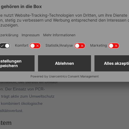
h hohe Stabilität und
Temperaturbeständigkeit (°
Unterteilbar
 im Format 400 x 300 mm –
Elektrische Leitfähigkeit
ruck durch Verwendung von
Platzsparend aufbewahrbar
Lebensmittelechtheit
ackte Lebensmittel.
Stapelbar
Deckel?
nststoff, der bereits im Umlauf
len. Der Einsatz von PCR-
 tr
ä
gt aktiv zum Umweltschutz
kombiniert ökologische
itätsverlust.
stem