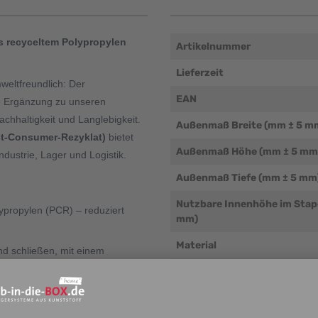
s recyceltem Polypropylen
Artikelnummer
Lieferzeit
weltfreundlich: Der
EAN
le Ergänzung zu unseren
chhaltigkeit und Langlebigkeit.
Außenmaß Breite (mm ± 5 m
st-Consumer-Rezyklat)
bietet
Außenmaß Höhe (mm ± 5 mm
dustrie, Lager und Logistik.
Außenmaß Tiefe (mm ± 5 mm
Nutzbare Innenhöhe im Stap
lypropylen (PCR) – reduziert
mm)
Material
und schließen, mit einem
laden.
Verwendung mit unseren
Wandsystemen möglich
üsse verhindern ein
Eigengewicht (g/Stk.)