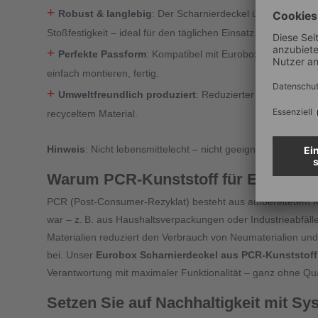
+
Robust & langlebig
: Der Scharnierdeckel überzeugt durc
Stoßfestigkeit – ideal für den täglichen Einsatz.
+
Perfekte Passform
: Kompatibel mit Euroboxen NextGen
einfach montieren, fertig.
+
Umweltfreundlich produziert
: Reduzierter CO₂-Fußabd
recyceltem Material.
Hinweis
: Nicht lebensmittelecht – nicht geeignet für unverp
Warum PCR-Kunststoff für Eurobox-
PCR (Post-Consumer-Rezyklat) besteht aus aufbereitetem Ku
war – z.
B. aus Haushaltsverpackungen oder Industrieabf
ä
l
Materialien reduziert den Verbrauch von Neumaterialien und
bei. Unser
Eurobox Scharnierdeckel aus PCR-Kunststoff
Verantwortung mit maximaler Funktionalität – ganz ohne Qual
Setzen Sie auf Nachhaltigkeit mit Sy