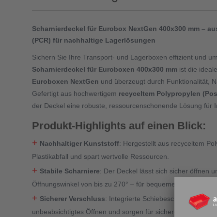
Scharnierdeckel für Eurobox NextGen 400x300 mm – au
(PCR) für nachhaltige Lagerlösungen
Sichern Sie Ihre Transport- und Lagerboxen effizient und um
Scharnierdeckel für Euroboxen 400x300 mm
ist die idea
Euroboxen NextGen
und überzeugt durch Funktionalität, Na
Gefertigt aus hochwertigem
recyceltem Polypropylen (Po
der Deckel eine robuste, ressourcenschonende Lösung für In
Produkt-Highlights auf einen Blick:
+
Nachhaltiger Kunststoff
: Hergestellt aus recyceltem Po
Plastikabfall und spart wertvolle Ressourcen.
+
Stabile Scharniere
: Der Deckel lässt sich sicher öffnen 
Öffnungswinkel von bis zu 270° – für bequemes Be- und Ent
+
Sicherer Verschluss
: Integrierte Schiebeschnappverschl
unbeabsichtigtes Öffnen und sorgen für sicheren Halt.