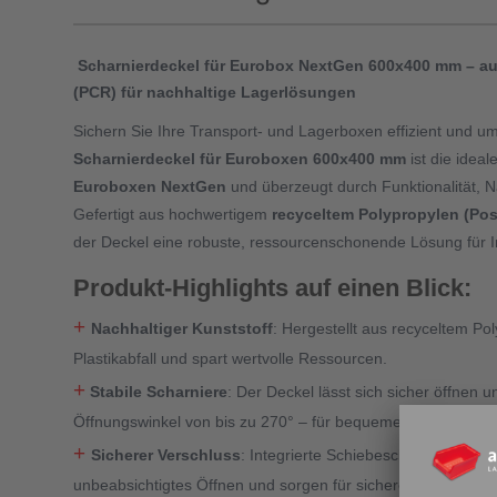
Scharnierdeckel für Eurobox NextGen 600x400 mm – au
(PCR) für nachhaltige Lagerlösungen
Sichern Sie Ihre Transport- und Lagerboxen effizient und um
Scharnierdeckel für Euroboxen 600x400 mm
ist die idea
Euroboxen NextGen
und überzeugt durch Funktionalität, Na
Gefertigt aus hochwertigem
recyceltem Polypropylen (Po
der Deckel eine robuste, ressourcenschonende Lösung für In
Produkt-Highlights auf einen Blick:
+
Nachhaltiger Kunststoff
: Hergestellt aus recyceltem Po
Plastikabfall und spart wertvolle Ressourcen.
+
Stabile Scharniere
: Der Deckel lässt sich sicher öffnen 
Öffnungswinkel von bis zu 270° – für bequemes Be- und Ent
+
Sicherer Verschluss
: Integrierte Schiebeschnappverschl
unbeabsichtigtes Öffnen und sorgen für sicheren Halt.