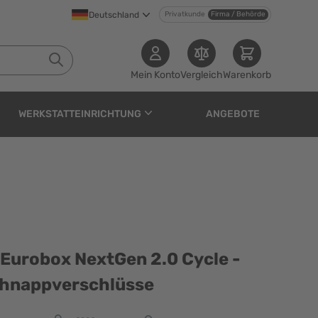
Deutschland
Privatkunde
Firma / Behörde
Mein Konto
Vergleich
Warenkorb
WERKSTATTEINRICHTUNG
ANGEBOTE
xtGen 2.0 Cycle - Anthr
 Eurobox NextGen 2.0 Cycle -
schnappverschlüsse