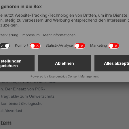
h hohe Stabilität und
Temperaturbeständigkeit (°
Unterteilbar
 im Format 600 x 400 mm –
Elektrische Leitfähigkeit
ruck durch Verwendung von
Platzsparend aufbewahrbar
Lebensmittelechtheit
ackte Lebensmittel.
Stapelbar
Deckel?
nststoff, der bereits im Umlauf
len. Der Einsatz von PCR-
 tr
ä
gt aktiv zum Umweltschutz
kombiniert ökologische
itätsverlust.
stem