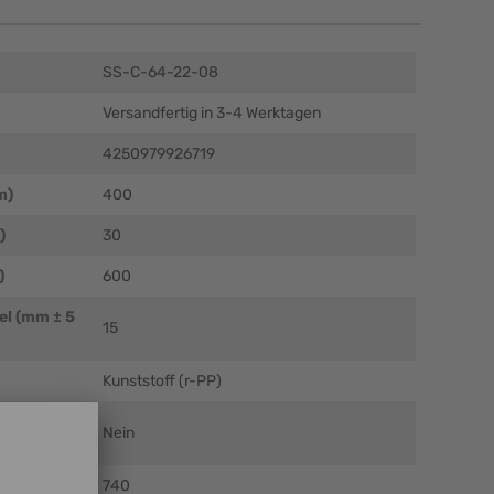
SS-C-64-22-08
Versandfertig in 3-4 Werktagen
4250979926719
m)
400
)
30
)
600
el (mm ± 5
15
Kunststoff (r-PP)
Nein
740