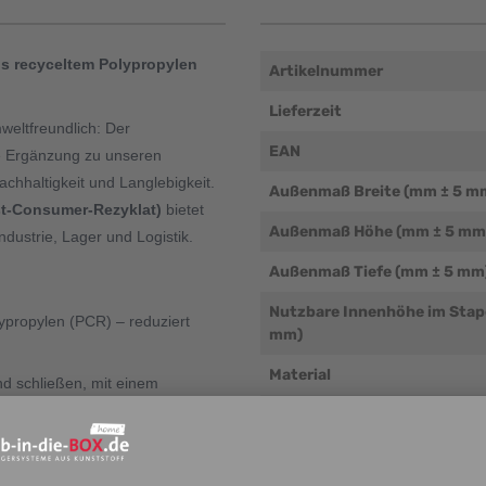
s recyceltem Polypropylen
Artikelnummer
Lieferzeit
weltfreundlich: Der
EAN
le Ergänzung zu unseren
chhaltigkeit und Langlebigkeit.
Außenmaß Breite (mm ± 5 m
st-Consumer-Rezyklat)
bietet
Außenmaß Höhe (mm ± 5 mm
dustrie, Lager und Logistik.
Außenmaß Tiefe (mm ± 5 mm
Nutzbare Innenhöhe im Stap
lypropylen (PCR) – reduziert
mm)
Material
und schließen, mit einem
laden.
Verwendung mit unseren
Wandsystemen möglich
üsse verhindern ein
Eigengewicht (g/Stk.)