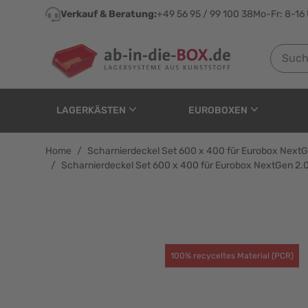
Direkt zum Inhalt
Verkauf & Beratung:
+49 56 95 / 99 100 38
Mo-Fr: 8-16
Suchen n
LAGERKÄSTEN
EUROBOXEN
Home
/
Scharnierdeckel Set 600 x 400 für Eurobox NextGe
/
Scharnierdeckel Set 600 x 400 für Eurobox NextGen 2.0 
Scharnierdeckel Set 60
100% recyceltes Material (PCR)