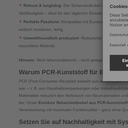
+
Robust & langlebig
: Der Scharnierdeckel überzeugt durc
Stoßfestigkeit – ideal für den täglichen Einsatz.
+
Perfekte Passform
: Kompatibel mit Euroboxen NextGen
einfach montieren, fertig.
+
Umweltfreundlich produziert
: Reduzierter CO₂-Fußabd
recyceltem Material.
Hinweis
: Nicht lebensmittelecht – nicht geeignet für unverp
Warum PCR-Kunststoff für Eurobox-
PCR (Post-Consumer-Rezyklat) besteht aus aufbereitetem Ku
war – z.
B. aus Haushaltsverpackungen oder Industrieabf
ä
l
Materialien reduziert den Verbrauch von Neumaterialien und
bei. Unser
Eurobox Scharnierdeckel aus PCR-Kunststoff
Verantwortung mit maximaler Funktionalität – ganz ohne Qual
Setzen Sie auf Nachhaltigkeit mit Sy