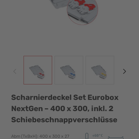
View larger image
View larger image
View larger image
View
Scharnierdeckel Set Eurobox
NextGen – 400 x 300, inkl. 2
Schiebeschnappverschlüsse
Abm (TxBxH): 400 x 300 x 27