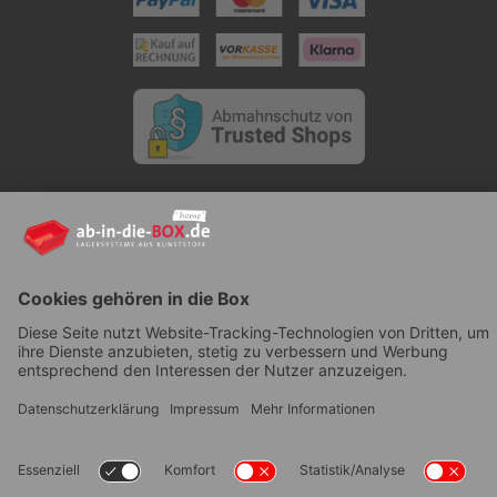
AGB
|
Lieferung
|
Zahlungsarten
|
Datenschutz
|
Bestellvorgang
|
Impressum
|
Information zur
Barrierefreiheit
© ab-in-die-BOX 2026