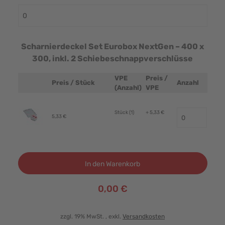
Scharnierdeckel Set Eurobox NextGen – 400 x
300, inkl. 2 Schiebeschnappverschlüsse
VPE
Preis /
Preis / Stück
Anzahl
Produktbild
(Anzahl)
VPE
Stück (1)
+ 5,33 €
5,33 €
In den Warenkorb
0,00 €
zzgl. 19% MwSt.
, exkl.
Versandkosten