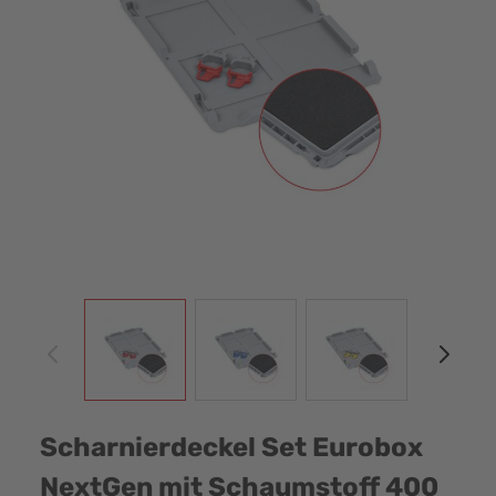
View larger image
View larger image
View larger image
View
Scharnierdeckel Set Eurobox
NextGen mit Schaumstoff 400