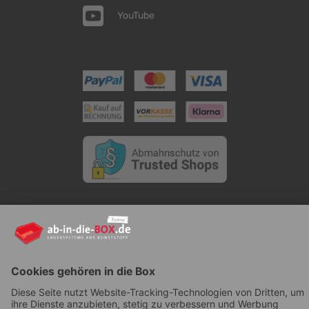
YouTube
AGB
|
Lieferung
|
Zahlungsarten
|
Datenschutz
|
Bestellvorgang
|
Impressum
|
Information zur
Barrierefreiheit
© ab-in-die-BOX 2026