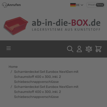
Direkt zum Inhalt
Anrufen
DE
Privat
Firma
Home
/
Scharnierdeckel Set Eurobox NextGen mit
Schaumstoff 400 x 300, inkl. 2
Schiebeschnappverschlüsse
/
Scharnierdeckel Set Eurobox NextGen mit
Schaumstoff 400 x 300, inkl. 2
Schiebeschnappverschlüsse