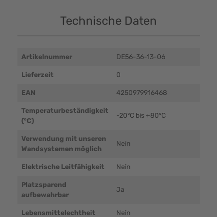
Technische Daten
Artikelnummer
DE56-36-13-06
Lieferzeit
0
EAN
4250979916468
Temperaturbeständigkeit
-20°C bis +80°C
(°C)
Verwendung mit unseren
Nein
Wandsystemen möglich
Elektrische Leitfähigkeit
Nein
Platzsparend
Ja
aufbewahrbar
Lebensmittelechtheit
Nein