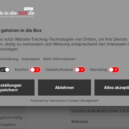
Technische Dat
Artikelnummer
Anzahl Fächer
Lebensmittelechtheit
Außenmaß Breite (mm ± 5 m
Außenmaß Tiefe (mm ± 5 mm
+450x600 mm)
Außenmaß Höhe (mm ± 5 mm
Lichtes Maß Breite (mm ± 5 
 gleichmäßig
Material
vorgaben.