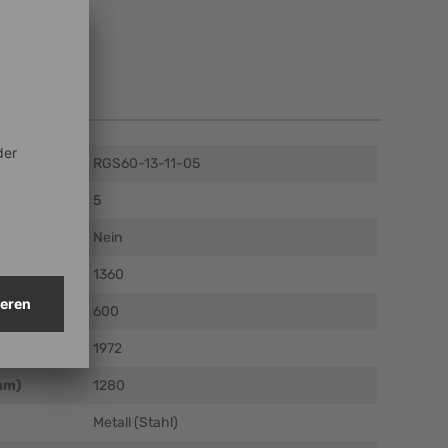
en
RGS60-13-11-05
5
Nein
m)
1360
)
600
)
1972
mm)
1280
Metall (Stahl)