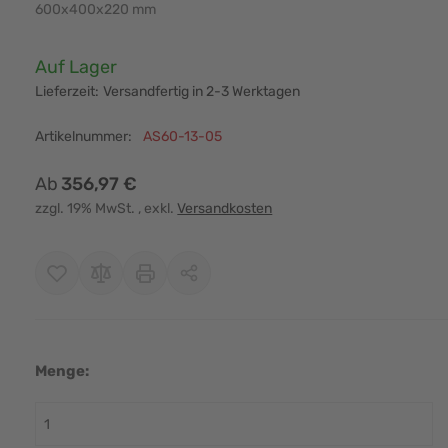
600x400x220 mm
Verfügbarkeit:
Auf Lager
Lieferzeit:
Versandfertig in 2-3 Werktagen
Artikelnummer:
AS60-13-05
Ab
356,97 €
zzgl. 19% MwSt.
, exkl.
Versandkosten
r image
View larger image
View larger image
View larger image
View larger i
Menge: