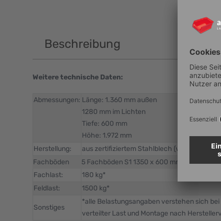
Beschreibung
Weitere technische Daten:
Abmessungen:
Länge: 1.360 mm außen
1280 mm im Lichten
Tiefe: 600 mm
Höhe: 1.972 mm
Herstellung:
aus zertifiziertem Stahlblech (verzinkt)
Fachböden
5 Fachböden S1 1350 x 600 mm (900x600
Fachlast:
180 kg*
Feldlast:
1500 kg*
*alle Belastungsangaben verstehen sich bei
Sonstiges
verteilter Last und Montage nach Hersteller