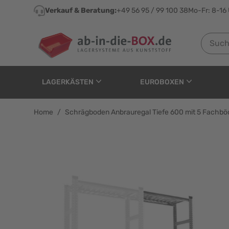
Direkt zum Inhalt
Verkauf & Beratung:
+49 56 95 / 99 100 38
Mo-Fr: 8-16
Suchen n
LAGERKÄSTEN
EUROBOXEN
Home
/
Schrägboden Anbrauregal Tiefe 600 mit 5 Fachbö
Schrägboden Anbraureg