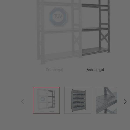
View larger image
View larger image
View large