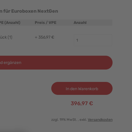
n für Euroboxen NextGen
PE (Anzahl)
Preis / VPE
Anzahl
ück (1)
+ 356,97 €
d ergänzen
In den Warenkorb
396,97 €
zzgl. 19% MwSt.
, exkl.
Versandkosten