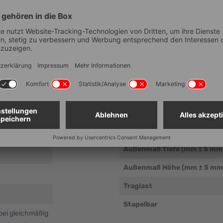
Technische Dat
Artikelnummer
EAN
Lebensmittelechtheit
Außenmaß Breite (mm ± 5 m
Außenmaß Tiefe (mm ± 5 mm
Außenmaß Höhe (mm ± 5 mm
Traglast
Stapelbar
bei gleichmäßig