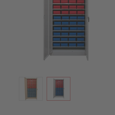
View larger image
View larger image