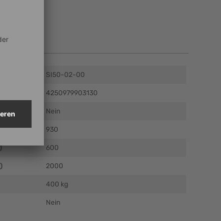
en
SI50-02-00
4250979903130
Nein
m)
930
)
600
)
2000
400 kg
Nein