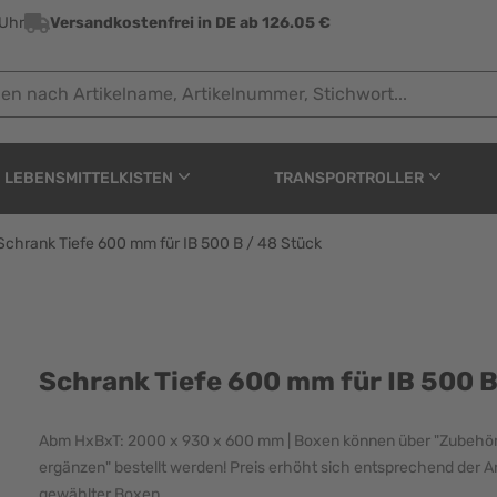
 Uhr
Versandkostenfrei in DE ab 126.05 €
ach Artikelname, Artikelnummer, Stichwort...
LEBENSMITTELKISTEN
TRANSPORTROLLER
Schrank Tiefe 600 mm für IB 500 B / 48 Stück
ür IB 500 B / 48 Stück
Schrank Tiefe 600 mm für IB 500 B
Abm HxBxT: 2000 x 930 x 600 mm | Boxen können über "Zubehö
ergänzen" bestellt werden! Preis erhöht sich entsprechend der A
gewählter Boxen