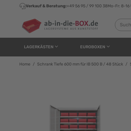
Direkt zum Inhalt
Verkauf & Beratung:
+49 56 95 / 99 100 38
Mo-Fr: 8-16
Suchen n
LAGERKÄSTEN
EUROBOXEN
Home
/
Schrank Tiefe 600 mm für IB 500 B / 48 Stück
/
Schrank Tiefe 600 mm f