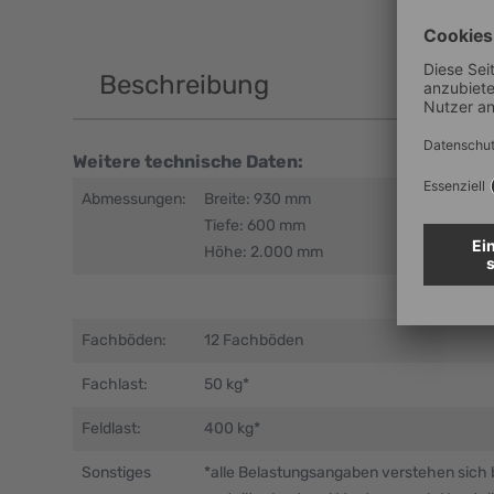
Beschreibung
Weitere technische Daten:
Abmessungen:
Breite: 930 mm
Tiefe: 600 mm
Höhe: 2.000 mm
Fachböden:
12 Fachböden
Fachlast:
50 kg*
Feldlast:
400 kg*
Sonstiges
*alle Belastungsangaben verstehen sich 