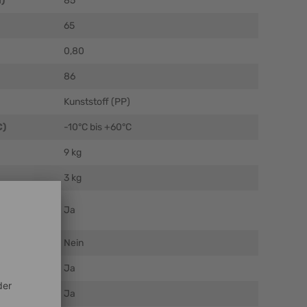
)
85
65
0,80
86
Kunststoff (PP)
C)
-10°C bis +60°C
9 kg
3 kg
Ja
Nein
Ja
Ja