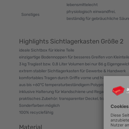
lebensmittelecht
physiologisch einwandfrei,
Sonstiges
beständig für gebräuchliche Säu
Highlights Sichtlagerkasten Größe 2
ideale Sichtbox für kleine Teile
einzigartige Bodennoppen für besseres Greifen von Kleinteil
3 kg Traglast bzw. 0,8 Liter Volumen bei nur 86 g Eigengewic
extrem stabiler Sichtlagerkasten für Gewerbe & Handwerk
komfortables Tragen durch Griffe vorne und hinten
aus bis +60°C temperaturbeständigem Polypropylen (PP)
inklusive Halterung für Wandschiene und Regalsysteme
praktisches Zubehör: transparenter Deckel, transparente Fr
Sonderfarben möglich
100% recyclefähig
Material