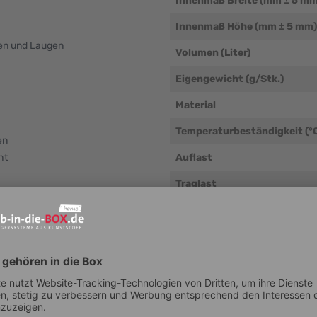
Innenmaß Breite (mm ± 5 mm
Innenmaß Höhe (mm ± 5 mm)
ren und Laugen
Volumen (Liter)
Eigengewicht (g/Stk.)
Material
Temperaturbeständigkeit (°
en
ht
Auflast
Traglast
Verwendung mit unseren
Wandsystemen möglich
ont und Etiketten
Elektrische Leitfähigkeit
Lebensmittelechtheit
Stapelbar