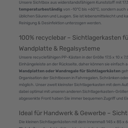
Unsere Sichtbox aus widerstandsfähigem Kunststoff mit 17,5
temperaturbeständig
von -10°C bis +60°C, sondern auch
üblichen Säuren und Laugen. Sie ist lebensmittelecht und k
Reinigung & Desinfektion unterzogen werden.
100% recyclebar – Sichtlagerkasten f
Wandplatte & Regalsysteme
Unsere recyclefähigen PP-Kästen in der Größe 17,5 x 10 x 7,5
Einhängeleiste an der Rückseite, daher können sie einfach
Wandplatten oder Wandregale für Sichtlagerkästen
geh
Organisation der Sichtboxen in Fahrregalen, Schränken ode
möglich. Unser zweit kleinster Sichtlagerkasten mit dem Auß
dabei optimal mit unseren anderen Sichtlagerkasten-Größen
abgesenkte Front haben Sie immer bequemen Zugriff und Einb
Ideal für Handwerk & Gewerbe – Sichtb
Die kleinen Sichtlagerkästen mit dem Innenmaß 145 x 85 x 