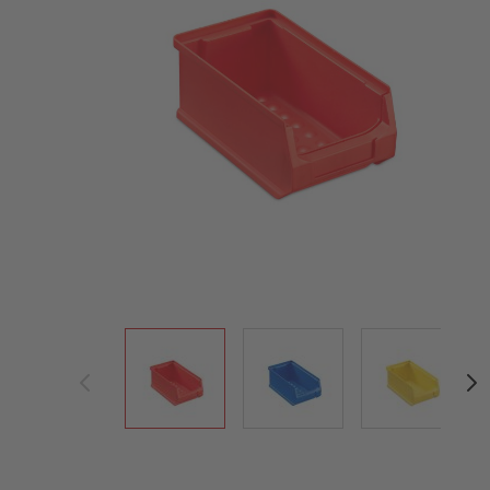
View larger image
View larger image
View large