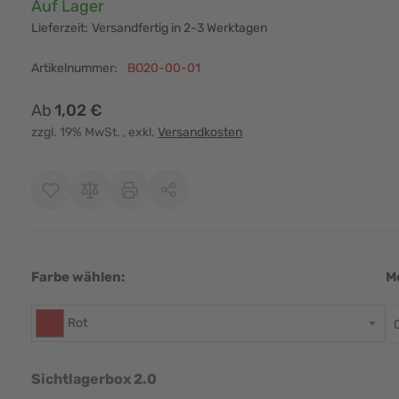
Verfügbarkeit:
Auf Lager
Lieferzeit:
Versandfertig in 2-3 Werktagen
Artikelnummer:
BO20-00-01
Ab
1,02 €
zzgl. 19% MwSt.
, exkl.
Versandkosten
Farbe wählen:
M
r image
View larger image
View larger image
View larger image
Rot
Sichtlagerbox 2.0