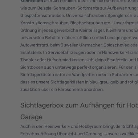
Kleinteilen
aller Art befüllen. Ideal sind die haltbaren Käste
wie zum Beispiel Schrauben-Sortimente zur Aufbewahrung 
Gipsplattenschrauben, Universalschrauben, Spenglerschra
Konstruktionsschrauben, Blechschrauben etc. Unser formsta
Ordnung in jedes gewerbliche Kleinteillager. Kleinkram und E
universellen Behältern übersichtlich sortiert und gelagert we
Autowerkstatt, beim Juwelier, Uhrmacher, Goldschmied oder i
Ersatzteile. In Servicefahrzeugen oder im Handwerker-Transp
Tischler oder Hufschmied lassen sich kleine Ersatzteile und
Sichtboxen auch unterwegs perfekt organisieren. Für den s
Sichtlagerkästen dafür an Wandplatten oder in Schränken 
dass es unsere Sichtlagerkästen in blau, grau, gelb und rot 
zusätzlich über ein Farbschema anordnen.
Sichtlagerbox zum Aufhängen für Hob
Garage
Auch in den Heimwerker- und Hobbyraum bringt der Sichtlag
Entnahmeöffnung Übersicht und Ordnung. Unsere zweitkleins