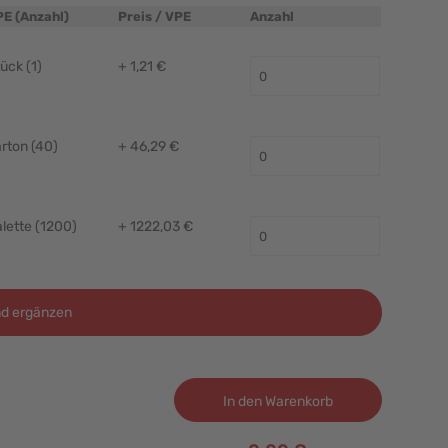
PE (Anzahl)
Preis / VPE
Anzahl
ück (1)
+ 1,21 €
rton (40)
+ 46,29 €
lette (1200)
+ 1222,03 €
d ergänzen
In den Warenkorb