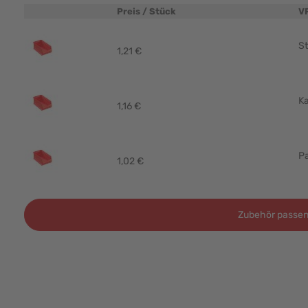
Preis / Stück
V
Produktbild
St
1,21 €
Ka
1,16 €
Pa
1,02 €
Zubehör passen