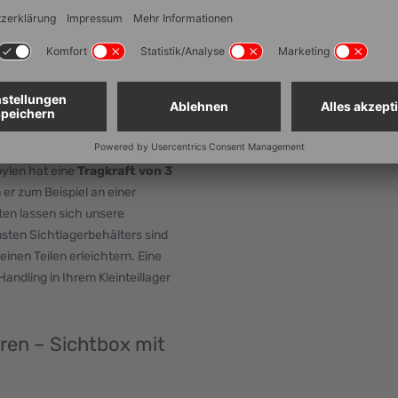
Griffstange
Beständigkeit
igartigen
Sonderfarben möglich
 175 x 100 x 75 mm ist stapelbar
rstärkten Wände kann er eine
pylen hat eine
Tragkraft von 3
 er zum Beispiel an einer
ten lassen sich unsere
nsten Sichtlagerbehälters sind
inen Teilen erleichtern. Eine
andling in Ihrem Kleinteillager
ren – Sichtbox mit