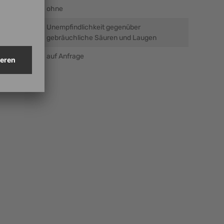
ohne
Unempfindlichkeit gegenüber
gebräuchliche Säuren und Laugen
auf Anfrage