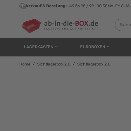
Direkt zum Inhalt
Verkauf & Beratung:
+49 56 95 / 99 100 38
Mo-Fr: 8-16
Suchen n
LAGERKÄSTEN
EUROBOXEN
Home
/
Sichtlagerbox 2.0
/
Sichtlagerbox 2.0
Sichtlagerbox 2.0