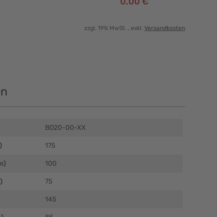
0,00 €
zzgl. 19% MwSt.
, exkl.
Versandkosten
en
BO20-00-XX
)
175
m)
100
)
75
145