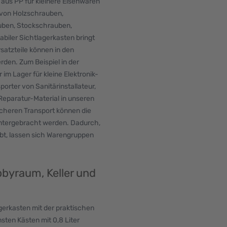
n aus PP für kleinere Eisenwaren
von Holzschrauben,
uben, Stockschrauben,
biler Sichtlagerkasten bringt
rsatzteile können in den
rden. Zum Beispiel in der
m Lager für kleine Elektronik-
orter von Sanitärinstallateur,
 Reparatur-Material in unseren
icheren Transport können die
untergebracht werden. Dadurch,
gibt, lassen sich Warengruppen
byraum, Keller und
erkasten mit der praktischen
ten Kästen mit 0,8 Liter