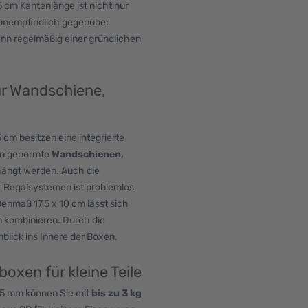
 cm Kantenlänge ist nicht nur
 unempfindlich gegenüber
ann regelmäßig einer gründlichen
ür Wandschiene,
 cm besitzen eine integrierte
 an genormte
Wandschienen,
ängt werden. Auch die
r Regalsystemen ist problemlos
enmaß 17,5 x 10 cm lässt sich
 kombinieren. Durch die
lick ins Innere der Boxen.
oxen für kleine Teile
65 mm können Sie mit
bis zu 3 kg