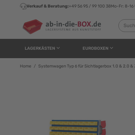
Direkt zum Inhalt
Verkauf & Beratung:
+49 56 95 / 99 100 38
Mo-Fr: 8-16
Suchen n
LAGERKÄSTEN
EUROBOXEN
Home
/
Systemwagen Typ 6 für Sichtlagerbox 1.0 & 2.0 & 
Systemwagen Typ 6 für 