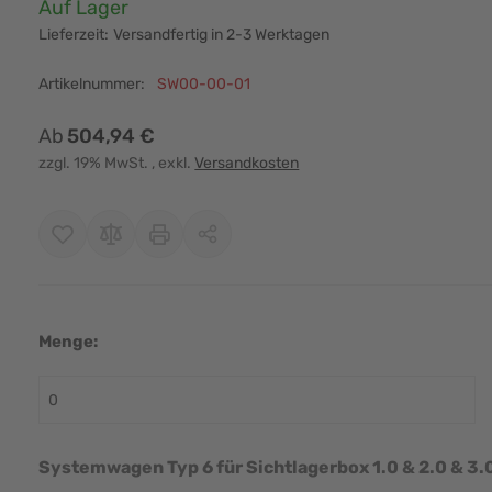
Verfügbarkeit:
Auf Lager
Lieferzeit:
Versandfertig in 2-3 Werktagen
Artikelnummer:
SW00-00-01
Ab
504,94 €
zzgl. 19% MwSt.
, exkl.
Versandkosten
Menge:
r image
View larger image
View larger image
Systemwagen Typ 6 für Sichtlagerbox 1.0 & 2.0 & 3.