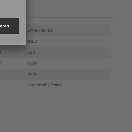
en
WA06-00-01
m)
1000
)
500
)
1300
Nein
Kunststoff / Stahl