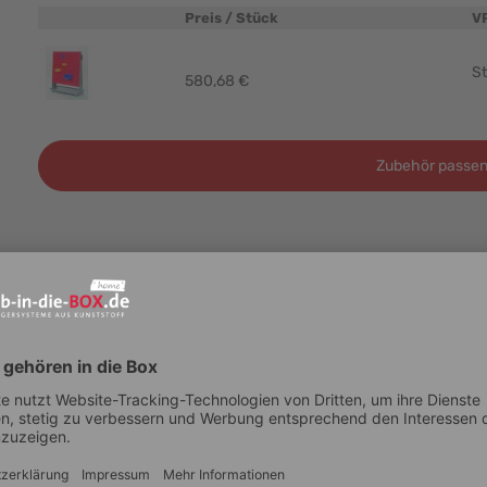
Preis / Stück
V
Produktbild
St
580,68 €
Zubehör passen