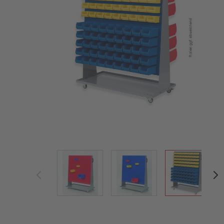
View larger image
View larger image
View large