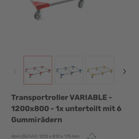
View larger image
View larger image
View larger image
View
Transportroller VARIABLE -
1200x800 - 1x unterteilt mit 6
Gummirädern
Abm (BxTxH): 1210 x 810 x 175 mm