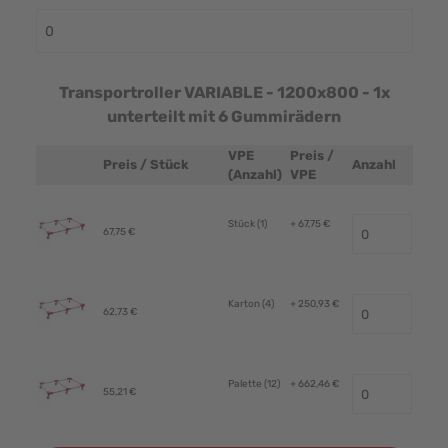
Transportroller VARIABLE - 1200x800 - 1x
unterteilt mit 6 Gummirädern
VPE
Preis /
Preis / Stück
Anzahl
Produktbild
(Anzahl)
VPE
Stück (1)
+ 67,75 €
67,75 €
Karton (4)
+ 250,93 €
62,73 €
Palette (12)
+ 662,46 €
55,21 €