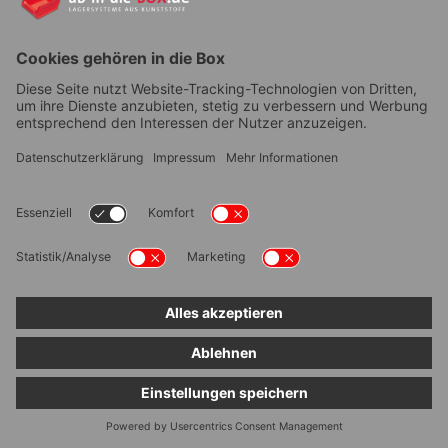
YouTube
AGB
|
Lieferung
|
Zahlungsarten
|
Datenschutz
|
Bestellvorgang
|
Impressum
|
Information zur
Barrierefreiheit
© ab-in-die-BOX 2026