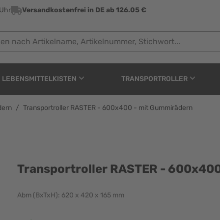
 Uhr
Versandkostenfrei in DE ab 126.05 €
ach Artikelname, Artikelnummer, Stichwort...
LEBENSMITTELKISTEN
TRANSPORTROLLER
dern
/
Transportroller RASTER - 600x400 - mit Gummirädern
R - 600x400 - mit Gum
Transportroller RASTER - 600x40
Abm (BxTxH): 620 x 420 x 165 mm