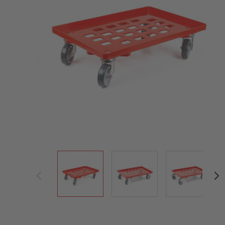
View larger image
View larger image
View large