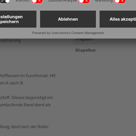
Innenmaß Höhe (mm ± 5 mm)
hl/rostfreier Edelstahl
Eigengewicht (g/Stk.)
Material
miräder
Traglast
hsicherung
Stapelbar
stoffboxen im Euroformat. Mit
von A nach B.
toff. Dieses begünstigt ein
 umlaufende Rand dient als
ung, lässt sich der Roller