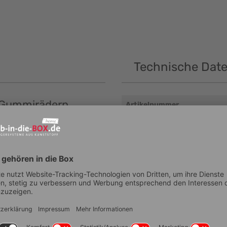
Technische Dat
t Gummirädern
Artikelnummer
Lebensmittelechtheit
Außenmaß Breite (mm ± 5 m
Außenmaß Tiefe (mm ± 5 mm
Außenmaß Höhe (mm ± 5 mm
Innenmaß Tiefe (mm ± 5 mm)
Innenmaß Breite (mm ± 5 mm