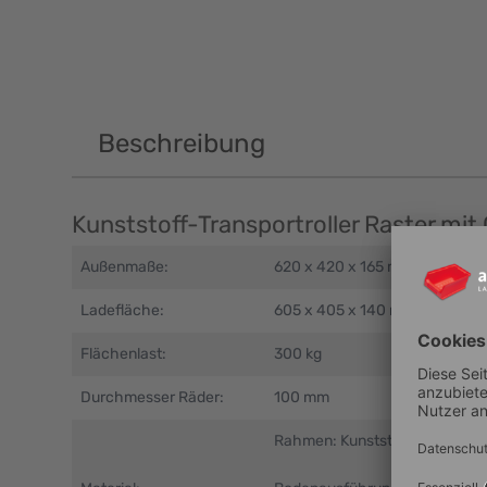
Beschreibung
Kunststoff-Transportroller Raster mi
Außenmaße:
620 x 420 x 165 mm
Ladefläche:
605 x 405 x 140 mm
Flächenlast:
300 kg
Durchmesser Räder:
100 mm
Rahmen: Kunststoff (ABS)