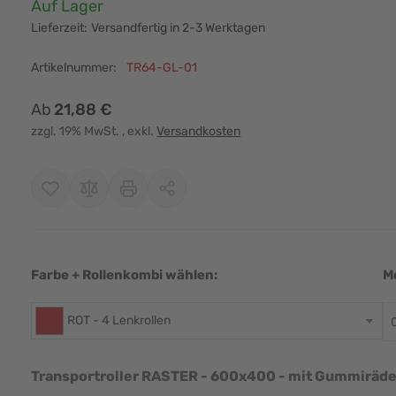
Verfügbarkeit:
Auf Lager
Lieferzeit:
Versandfertig in 2-3 Werktagen
Artikelnummer:
TR64-GL-01
Ab
21,88 €
zzgl. 19% MwSt.
, exkl.
Versandkosten
Farbe + Rollenkombi wählen:
M
r image
View larger image
View larger image
View larger image
View larger i
ROT - 4 Lenkrollen
Transportroller RASTER - 600x400 - mit Gummirä