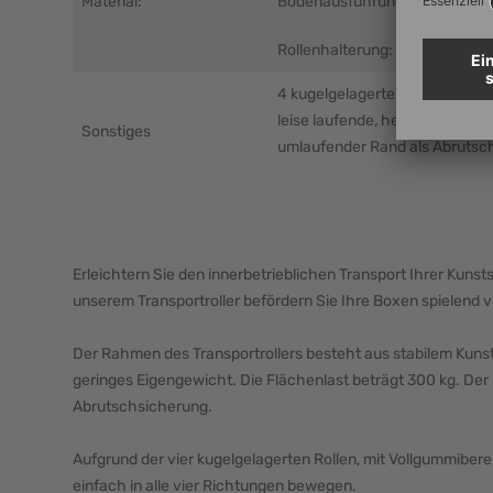
Material:
Bodenausführung: Raster
Rollenhalterung: verzinkter Sta
4 kugelgelagerte Rollen
leise laufende, hellgraue Gum
Sonstiges
umlaufender Rand als Abrutsc
Erleichtern Sie den innerbetrieblichen Transport Ihrer Kunst
unserem Transportroller befördern Sie Ihre Boxen spielend 
Der Rahmen des Transportrollers besteht aus stabilem Kunsts
geringes Eigengewicht. Die Flächenlast beträgt 300 kg. Der
Abrutschsicherung.
Aufgrund der vier kugelgelagerten Rollen, mit Vollgummibereif
einfach in alle vier Richtungen bewegen.