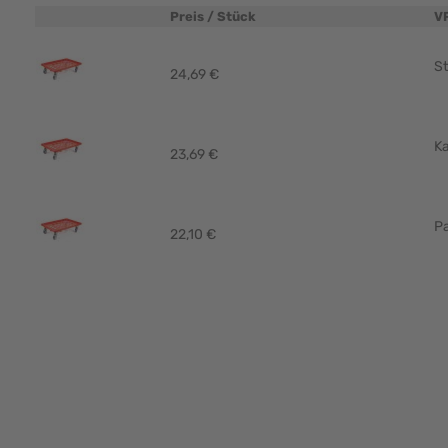
Preis / Stück
V
Produktbild
St
24,69 €
Ka
23,69 €
Pa
22,10 €