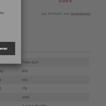
0,00 €
zzgl. 19% MwSt.
, exkl.
Versandkosten
en
TV86-GL4
m)
810
)
610
)
175
6130