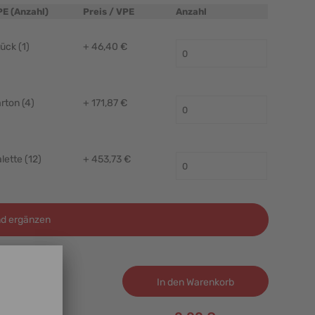
PE (Anzahl)
Preis / VPE
Anzahl
ück (1)
+ 46,40 €
rton (4)
+ 171,87 €
lette (12)
+ 453,73 €
d ergänzen
In den Warenkorb