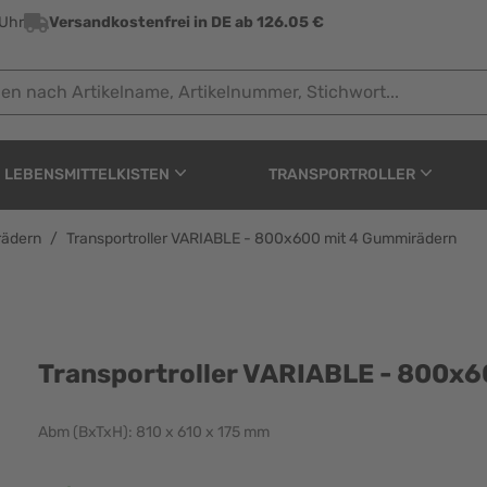
 Uhr
Versandkostenfrei in DE ab 126.05 €
ach Artikelname, Artikelnummer, Stichwort...
LEBENSMITTELKISTEN
TRANSPORTROLLER
rädern
/
Transportroller VARIABLE - 800x600 mit 4 Gummirädern
BLE - 800x600 mit 4 G
Transportroller VARIABLE - 800x
Abm (BxTxH): 810 x 610 x 175 mm