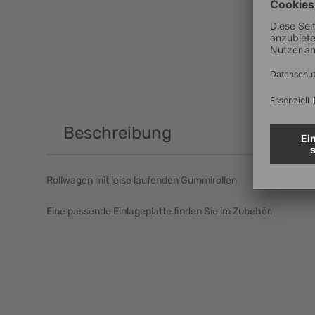
Beschreibung
Rollwagen mit leise laufenden Gummirollen
Eine passende Einlageplatte finden Sie im Zubehör.