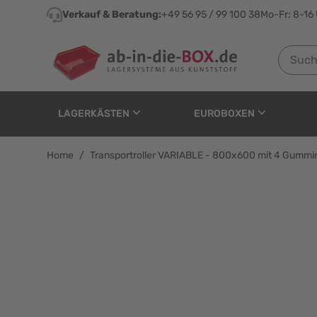
Direkt zum Inhalt
Verkauf & Beratung:
+49 56 95 / 99 100 38
Mo-Fr: 8-16
Suchen n
LAGERKÄSTEN
EUROBOXEN
Home
/
Transportroller VARIABLE - 800x600 mit 4 Gummi
Transportroller VARIA