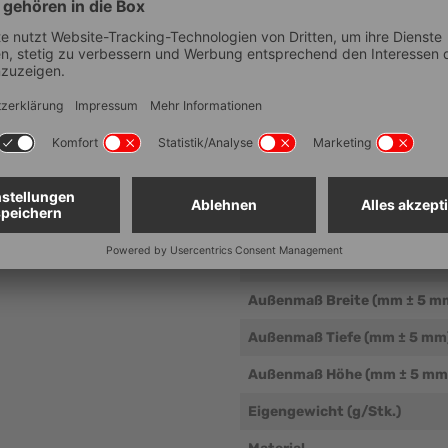
Technische Dat
Artikelnummer
Außenmaß Breite (mm ± 5 m
Außenmaß Tiefe (mm ± 5 mm
Außenmaß Höhe (mm ± 5 mm
Eigengewicht (g/Stk.)