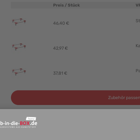
Preis / Stück
V
Produktbild
St
46,40 €
Ka
42,97 €
Pa
37,81 €
Zubehör passen