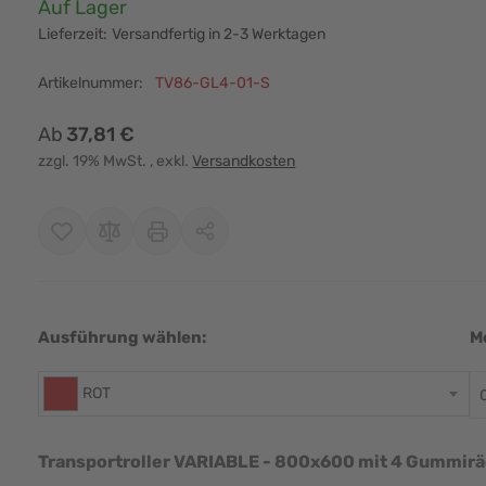
Verfügbarkeit:
Auf Lager
Lieferzeit:
Versandfertig in 2-3 Werktagen
Artikelnummer:
TV86-GL4-01-S
Ab
37,81 €
zzgl. 19% MwSt.
, exkl.
Versandkosten
Ausführung wählen:
M
r image
View larger image
View larger image
View larger image
ROT
Transportroller VARIABLE - 800x600 mit 4 Gummir