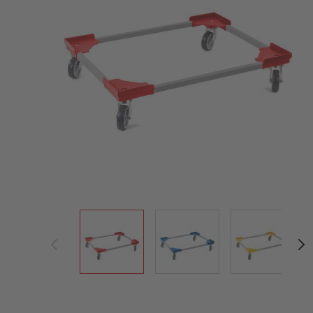
View larger image
View larger image
View large