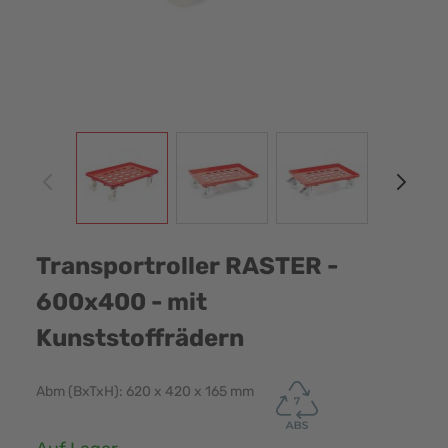
View larger image
View larger image
View larger image
View
Transportroller RASTER -
600x400 - mit
Kunststoffrädern
Abm (BxTxH): 620 x 420 x 165 mm
Verfügbarkeit: