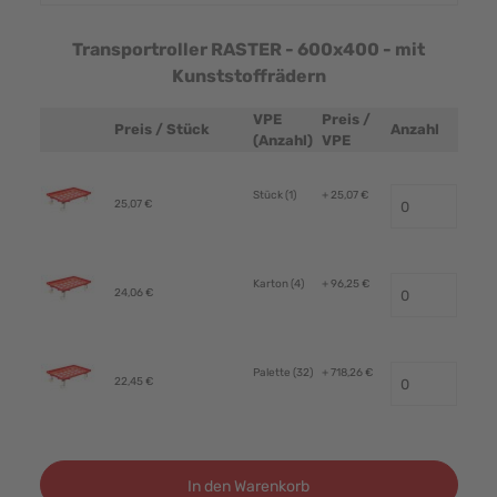
Transportroller RASTER - 600x400 - mit
Kunststoffrädern
VPE
Preis /
Preis / Stück
Anzahl
Produktbild
(Anzahl)
VPE
Stück (1)
+ 25,07 €
25,07 €
Karton (4)
+ 96,25 €
24,06 €
Palette (32)
+ 718,26 €
22,45 €
In den Warenkorb