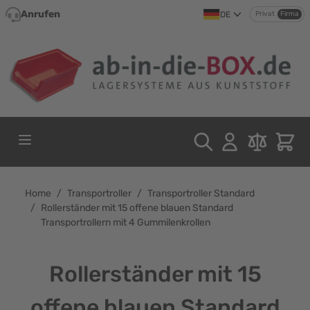
Direkt zum Inhalt
Anrufen
DE
Privat
Firma
Home
/
Transportroller
/
Transportroller Standard
/
Rollerständer mit 15 offene blauen Standard
Transportrollern mit 4 Gummilenkrollen
Rollerständer mit 15
offene blauen Standard