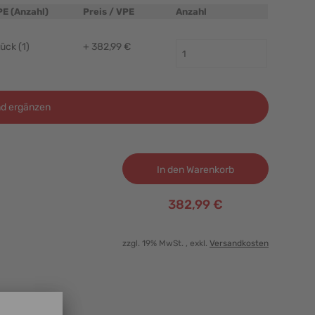
PE (Anzahl)
Preis / VPE
Anzahl
ück (1)
+ 382,99 €
d ergänzen
In den Warenkorb
382,99 €
zzgl. 19% MwSt.
, exkl.
Versandkosten