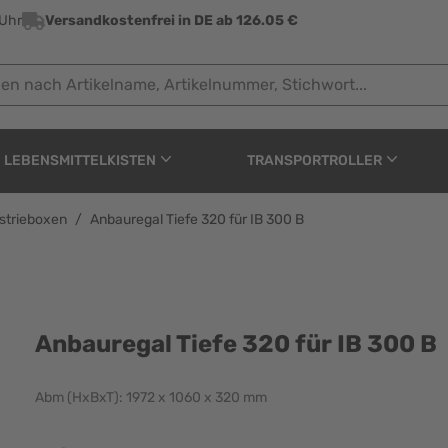
 Uhr
Versandkostenfrei in DE ab 126.05 €
ach Artikelname, Artikelnummer, Stichwort...
LEBENSMITTELKISTEN
TRANSPORTROLLER
ustrieboxen
/
Anbauregal Tiefe 320 für IB 300 B
ür IB 300 B
Anbauregal Tiefe 320 für IB 300 B
Abm (HxBxT): 1972 x 1060 x 320 mm