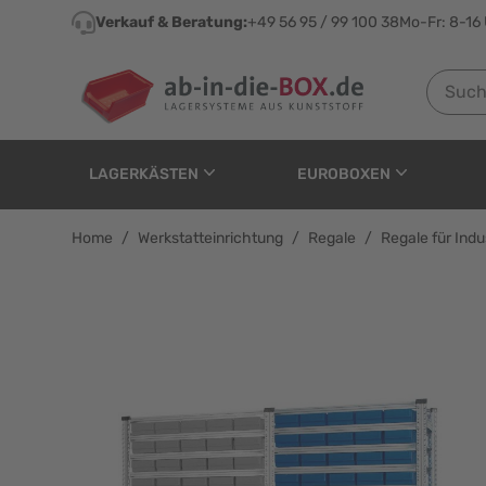
Direkt zum Inhalt
Verkauf & Beratung:
+49 56 95 / 99 100 38
Mo-Fr: 8-16
Suchen n
LAGERKÄSTEN
EUROBOXEN
Home
/
Werkstatteinrichtung
/
Regale
/
Regale für Ind
Anbauregal Tiefe 320 f