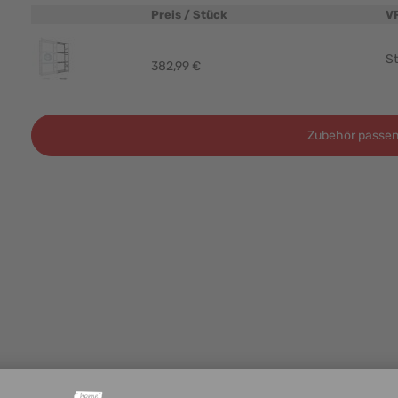
Preis / Stück
V
Produktbild
St
382,99 €
Zubehör passen