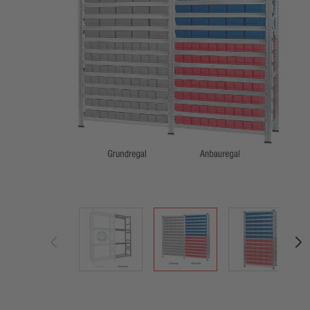
View larger image
View larger image
View large