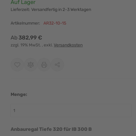
Verfügbarkeit:
Auf Lager
Lieferzeit:
Versandfertig in 2-3 Werktagen
Artikelnummer:
AR32-10-15
Ab
382,99 €
zzgl. 19% MwSt.
, exkl.
Versandkosten
Menge:
r image
View larger image
View larger image
View larger image
View larger i
Anbauregal Tiefe 320 für IB 300 B