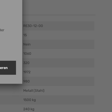
en
RE30-12-00
15
Nein
m)
1060
)
320
)
1972
mm)
980
Metall (Stahl)
1500 kg
240 kg