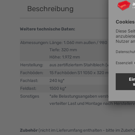
Beschreibung
Weitere technische Daten:
Abmessungen:
Länge: 1.060 mm außen / 980 mm im Lichte
Tiefe: 320 mm
Höhe: 1.972 mm
Herstellung:
aus zertifiziertem Stahlblech (verzinkt)
Fachböden:
15 Fachböden S1 1050 x 320 mm
Fachlast:
240 kg*
Feldlast:
1500 kg*
Sonstiges
*alle Belastungsangaben verstehen sich bei
verteilter Last und Montage nach Hersteller
Zubehör
(nicht im Lieferumfang enthalten - bitte im Zubeh