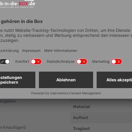
Technische Dat
Artikelnummer
Anzahl Fächer
n
Lebensmittelechtheit
Außenmaß Breite (mm ± 5 m
Außenmaß Tiefe (mm ± 5 mm
Außenmaß Höhe (mm ± 5 mm
 gleichmäßig
Lichtes Maß Breite (mm ± 5 
vorgaben.
Material
Auflast
ör hinzufügen):
Traglast