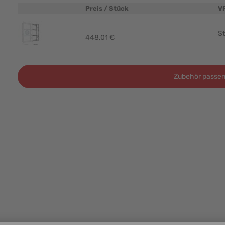
Preis / Stück
V
Produktbild
St
448,01 €
Zubehör passen