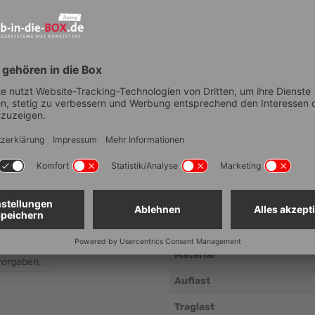
Technische Dat
Artikelnummer
Anzahl Fächer
Lebensmittelechtheit
Außenmaß Breite (mm ± 5 m
Außenmaß Tiefe (mm ± 5 mm
Außenmaß Höhe (mm ± 5 mm
Lichtes Maß Breite (mm ± 5 
 gleichmäßig
Material
vorgaben.
Auflast
Traglast