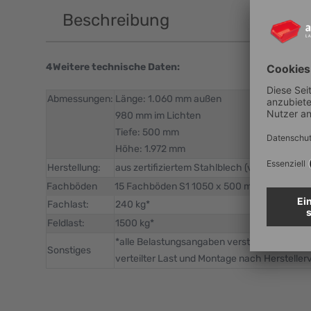
Beschreibung
4Weitere technische Daten:
Abmessungen:
Länge: 1.060 mm außen
980 mm im Lichten
Tiefe: 500 mm
Höhe: 1.972 mm
Herstellung:
aus zertifiziertem Stahlblech (verzinkt)
Fachböden
15 Fachböden S1 1050 x 500 mm
Fachlast:
240 kg*
Feldlast:
1500 kg*
*alle Belastungsangaben verstehen sich bei
Sonstiges
verteilter Last und Montage nach Hersteller