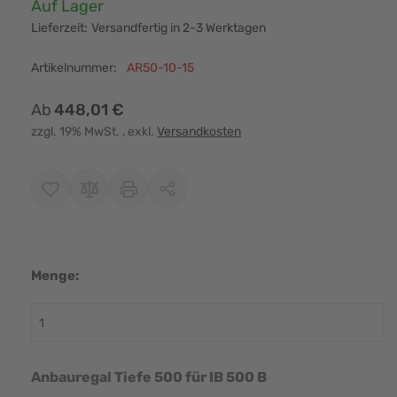
Verfügbarkeit:
Auf Lager
Lieferzeit:
Versandfertig in 2-3 Werktagen
Artikelnummer:
AR50-10-15
Ab
448,01 €
zzgl. 19% MwSt.
, exkl.
Versandkosten
Menge:
r image
View larger image
View larger image
View larger image
View larger i
Anbauregal Tiefe 500 für IB 500 B