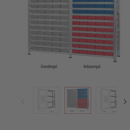
View larger image
View larger image
View large