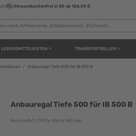
 Uhr
Versandkostenfrei in DE ab 126.05 €
ach Artikelname, Artikelnummer, Stichwort...
LEBENSMITTELKISTEN
TRANSPORTROLLER
ustrieboxen
/
Anbauregal Tiefe 500 für IB 500 B
ür IB 500 B
Anbauregal Tiefe 500 für IB 500 B
Abm (HxBxT): 1972 x 1060 x 500 mm