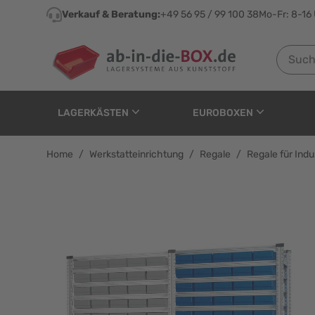
Direkt zum Inhalt
Verkauf & Beratung:
+49 56 95 / 99 100 38
Mo-Fr: 8-16
Suchen n
LAGERKÄSTEN
EUROBOXEN
Home
/
Werkstatteinrichtung
/
Regale
/
Regale für Ind
Anbauregal Tiefe 500 f