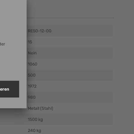
en
RE50-12-00
15
Nein
m)
1060
)
500
)
1972
mm)
980
Metall (Stahl)
1500 kg
240 kg