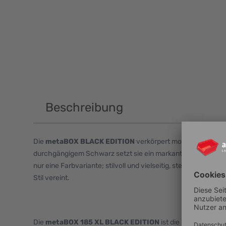
Beschreibung
Die
metaBOX BLACK EDITION
verkörpert modernes Design
durchgängigem Schwarz setzt sie ein markantes Statement.
nur eine Farbvariante; stilvoll und vielseitig, steht sie für ei
Stil vereint.
Die
metaBOX 185 XL BLACK EDITION
ist die praktische 