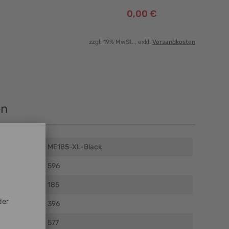
0,00 €
zzgl. 19% MwSt.
, exkl.
Versandkosten
en
ME185-XL-Black
m)
596
)
185
)
396
)
577