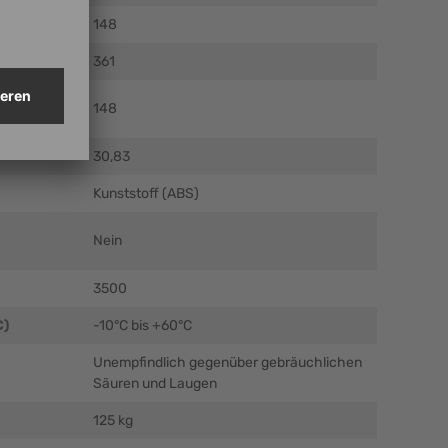
148
361
el (mm ± 5
148
30,83
Kunststoff (ABS)
Nein
3500
C)
-10°C bis +60°C
Unempfindlich gegenüber gebräuchlichen
Säuren und Laugen
125 kg