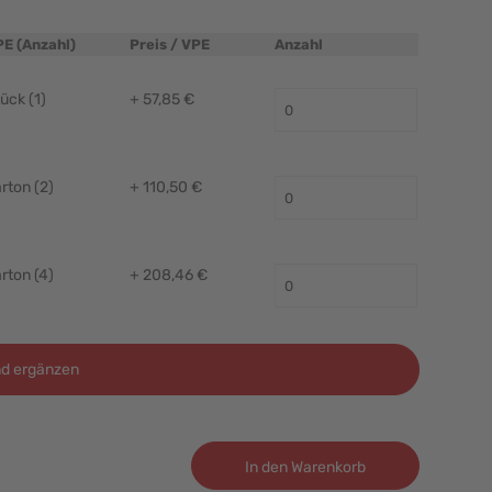
PE (Anzahl)
Preis / VPE
Anzahl
ück (1)
+ 57,85 €
rton (2)
+ 110,50 €
rton (4)
+ 208,46 €
d ergänzen
In den Warenkorb