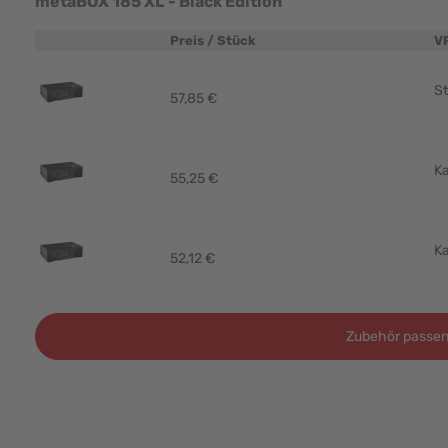
metaBOX 185 XL - Black Edition
Preis / Stück
V
Produktbild
St
57,85 €
Ka
55,25 €
Ka
52,12 €
Zubehör passen