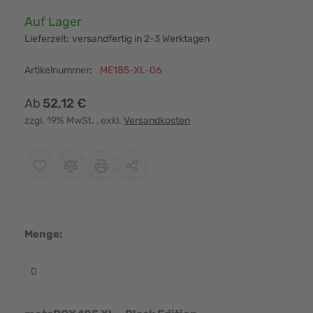
Verfügbarkeit:
Auf Lager
Lieferzeit:
versandfertig in 2-3 Werktagen
Artikelnummer:
ME185-XL-06
Ab
52,12 €
zzgl. 19% MwSt.
, exkl.
Versandkosten
r image
View larger image
View larger image
View larger image
View larger i
Menge: