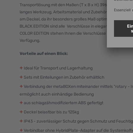
Transportlösung mit den Maßen (T x B x H) 396x596x185 mm
langes Werkzeug, Arbeitsmaterial und Zubehör. Diese metaBO
am Deckel, da ihr besonders großes Maß optimal als Koffer 
BLACK EDITION sind alle Verschlüsse in elegantem Schwarz
COLOR EDITION stehen Ihnen die Verschlüsse in den Farben 
Verfügung.
Vorteile auf einen Blick:
+
Ideal für Transport und Lagerhaltung
+
Sets mit Einteilungen im Zubehör erhältlich
+
Verbindung der metaBOXen miteinander mittels "rotary - I
ermöglicht auch einhändige Bedienung
+
aus schlagzähmodifiziertem ABS gefertigt
+
Deckel belastbar bis zu 125kg
+
IP43 - zuverlässiger Schutz gegen Schmutz und Feuchtig
+
Verbindbar ohne HybridPlate-Adapter auf die Systemkoff