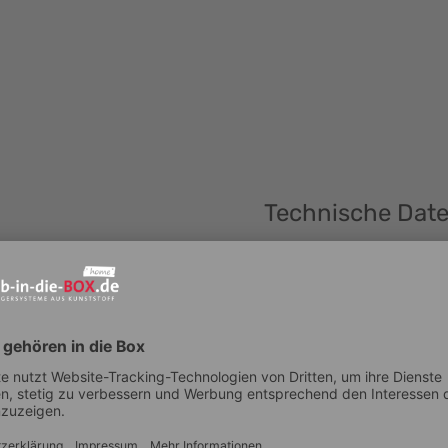
Technische Dat
 und Eleganz. Mit
Artikelnummer
 Die BLACK EDITION ist mehr als
Außenmaß Breite (mm ± 5 m
nen Lifestyle, der Innovation und
Außenmaß Höhe (mm ± 5 mm
Außenmaß Tiefe (mm ± 5 mm
Innenmaß Breite (mm ± 5 mm
& robuste Aufbewahrungs- und