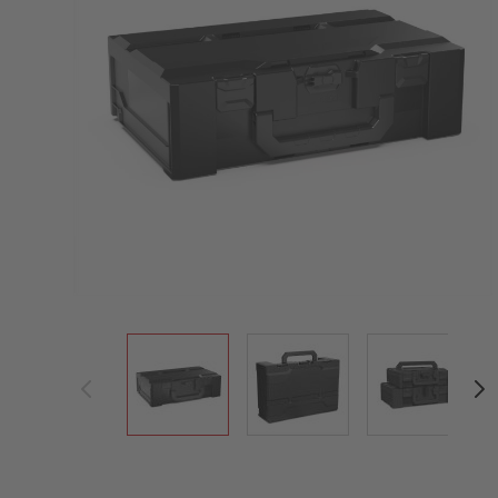
View larger image
View larger image
View large