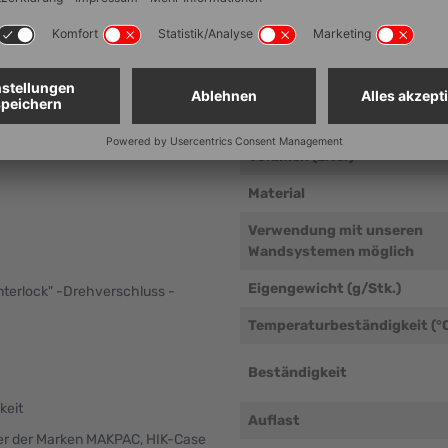
 - für besonders großes und
Innenmaß Höhe (mm ± 5 mm)
X ist die einzige ohne Henkel
Innenmaß Tiefe (mm ± 5 mm)
getragen wird. In der metaBOX
 gehalten. In der metaBOX
Nutzbare Innenhöhe im Stap
Rot, Blau und Gelb zur
mm)
Volumen (Liter)
Material
Verwendung mit unseren
Wandsystemen möglich
Eigengewicht (g/Stk.)
nterlock" -Drehverschluss -
Temperaturbeständigkeit (°
Beständigkeit
keit
Auflast
er der Marken MAKPAC, HIK-Case